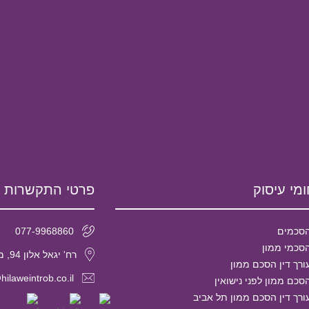
מי עיסוק
פרטי התקשרות
סכמים
077-9968860
סכמי ממון
רח' יגאל אלון 94, מגדל אלון 2, קומה 29 תל אביב, מיקוד- 6789139
ורך דין הסכם ממון
hilaweintrob.co.il
סכם ממון לפני נישואין
ורך דין הסכם ממון תל אביב