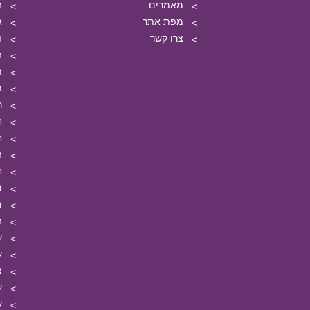
מאמרים
ה
מפת אתר
ג
צרו קשר
ה
ה
ת
ת
ר
ח
ח
ה
ח
מ
מ
ה
ע
ע
צ
ע
ע