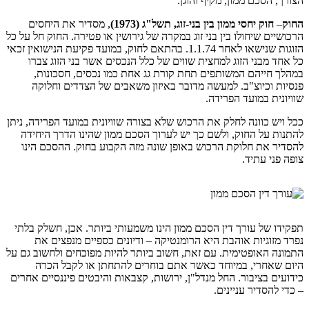
הצורך, הסכם ממון, מקיף והוגן.
החוק
–
חוק יחסי ממון בין בני-זוג, תשל"ג (1973)
, מסדיר את היחסים
הרכושיים שיחולו בין בני זוג במקרה של גירושין או פטירה. החוק חל על כל
הזוגות שנישאו לאחר 1.1.74. בהתאם לחוק, במועד פקיעת הנישואין זכאי
כל אחד מבני הזוג למחצית שווים של כלל הנכסים אשר בני הזוג צברו
במהלך חייהם המשותפים תחת קורת גג אחת כמו נכסים, חסכונות,
פנסיות וכיוצ"ב. למעשה מדובר באיזון משאבים של הצדדים וחלוקה
שוויונית במועד הפרידה.
ככל ויש כוונה לחלק את הרכוש שלא בצורה שוויונית במועד הפרידה, ניתן
להתנות על החוק, ולשם כך יש לערוך הסכם ממון שהינו הדרך היחידה
להסדיר את חלוקת הרכוש באופן שונה מזה הקבוע בחוק. ההסכם הינו
צופה פני עתיד.
תפקידו של עורך דין הסכם ממון הינו משמעותי ביותר. אכן, חשלק בלתי
נפרד מזוגיות אוהבת היא הרומנטיקה – ודיונים כספיים מנפצים את
התמונה האופטימית. עם זאת, חשוב ביותר להיות מפוכחים ולחשוב גם על
היום שאחרי, במיוחד כאשר אתם בוחרים להתחתן או לקבל הכרה
כידועים בציבור. החל מנדל"ן, ירושות, קצבאות והיבטים פיננסיים אחרים
– כדי להסדיר עניינים.