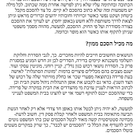
הכתובה ובחתימה עליו שלא ניתן לפרשה אחרת ממה שכתוב. לכל מילה
יש משמעות ומה שלא כתוב בהסכם לא קיים. כל צד להסכם מקבל
ביטחון ושקט נפשי כאשר זכויותיו וחובותיו ידועים וברורים מראש וניתן
לצאת לדרך משותפת ללא חשש (באופן יחסי). יש לערוך את ההסכם
בצורה מסודרת ועל פי החוק. ההסכם, למעשה, מהווה מסמך משפטי
שניתן לתקוף אותו כאשר הוא מופר וכדומה.
מה מכיל הסכם ממון?
הנושאים החשובים חייבים להיות מוזכרים. כך, לגבי הסדרת וחלוקת
תשלומי משכנתא קיימים בדירה, הסדרים לבן זוג חדש המגיע במסגרת
פרק ב', הסדרת נושאי רכוש כגון נדל"ן, קניין רוחני, מוניטין עסקי ועוד.
ישנם מצבים בהם מכלילים פיצויים בדמות "מזונות הסתגלות" לאישה
בעת פרידה (כתוצאה מפערי שכר או כחלק מוויתור שלה על רכוש של
הצד השני). כדאי גם לקבוע את אופן התנהלות ניהול משק הבית וכן
לכתוב הוראות לעניין עזיבת מי מהצדדים את הבית במקרה של פרידה.
כדי שההסכם ייכנס לתוקף רשמי אזי יש להציגו בבית המשפט לענייני
משפחה.
למעשה, לא יהיה ניתן לבטל אותו באופן חד צדדי אלא רק לאחר הגשת
תביעה מתאימה בבית המשפט ולאחר קבלת פסק דין. חשוב לדעת-
מבחינה סטטיסטית קשה מאוד לבטל הסכמים שכן בתי המשפט נוטים
לרוב להעדיף את הכלל כי "הסכמים יש לכבד", כך שרק במקרים מעטים
בוטלו הסכמים.