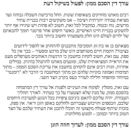
עורך דין הסכם ממון: לפעול בשיקול דעת
רבים מאתנו מחזיקים בשאיפות שונות. החל מרכישת השכלה גבוהה ועד
מציאת עבודה יוקרתית ויציבה – אנו משקיעים רבות בבניית עתיד
מרשים, נוח ובטוח. במקביל לכל זאת, חשוב לא פחות ויש שיגידו אף יותר
להשקיע בבניית חיינו האישיים, כאשר חיפוש אחר פרטנר תומך להבאתם
של ילדים לעולם הינו חלק משמעותי וחשוב ביותר בכך.
מצאתם בן או בת זוג תומכים? מתכננים להתחתן או להפוך לידועים
בציבור? הקמת חיים משותפים הינו שלב מרגש ומסעיר – בכך אין כל
ספק. עם זאת, חשוב לקחת בחשבון כי הרגשות האוהבים מערפלים מעט
את הראייה המציאותית שלנו, ומונעים מאתנו להתנהל בהיגיון. במילים
אחרות, זוגות רבים אינם לוקחים בחשבון את עריכת הסכם הממון – מתוך
תמימות ואמונה בזוגיות שלהם וכן מתוך המחשבה כי הדבר לא "רומנטי"
במיוחד ומהפחד חלילה לעורר כעס בקרב הצד השני.
עם זאת, מומלץ לפקוח את העיניים ולפנות אל עורך דין המתמחה
בהסכם ממון, על מנת שלא תצטערו על כך בעתיד. לאורך תהליך
העבודה, יהיה עליכם לתאם ביניכם ציפיות בכל הנוגע למערכת היחסים
שלכם, הכספים והרכוש שצברתם ולחלקם באופן הוגן וראוי. אין ספק,
בזכות שיתוף פעולה מקצועי זה תוכלו לתכנן את העתיד שלכם על הצד
הטוב ביותר וכמובן – למנוע מחלוקות.
עורך דין הסכם ממון: לערוך חוזה הוגן