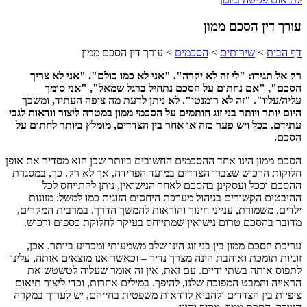
עורך דין הסכם ממון
דף הבית
>
שירותים
>
הסכמים
>
עורך דין הסכם ממון
רק אל תגידו: "לי זה לא יקרה". "אני לא כמו כולם". "אני לא צריך
הסכם", "אם נחתום על הסכם נתחיל ברגל שמאל", "אני סומך
עליה/עליו". "זה לא רומנטי". לא ניתן לדעת מה צופה העתיד, ומשכך
היום יותר ויותר בני זוג חותמים על הסכמי ממון במטרה ליצור וודאות לגבי
עתידם. ככל ויש פער כזה או אחר בין הצדדים, מומלץ ביותר לחתום על
הסכם.
הסכם ממון הינו אחד ההסכמים החשובים ביותר שכן הוא מסדיר את אופן
חלוקות הרכוש שצברו הצדדים במועד הפרידה, אך לא רק. כך, במסגרת
ההסכם וככל ועסקינן בהסכם לאחר הנישואין, ניתן להתייחס לכל
ההיבטים הקשורים בניהול מערכת היחסים הזוגית כמו למשל: מזונות
ילדים, משמורת, ענייני חינוך והוראות להמשך הדרך. במרבית המקרים,
מדובר בהסכם טרום נישואין שמתייחס בעיקר לחלוקת כספים ורכוש.
עריכת הסכם ממון בין בני זוג הינו שלב משמעותי ומכריע ביותר. אכן,
זוגיות תומכת ואוהבת הינה מצרך נדיר – וכאשר אנו מוצאים אותה, עלינו
לתפוס אותה בשתי ידיים. עם זאת, אין זה אומר שעליה לטשטש את
הראייה והמבט המפוכח שלנו, להיפך. במילים אחרות, וכדי ליצור תיאום
ציפיות בין הצדדים ולהביא לוודאות משפטית בחייהם, יש לערוך במקרה