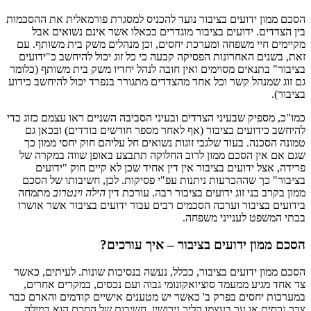
הסכם ממון ידועים בציבור נועד להכניס למסגרת פורמאלית את ההסכמות
בין הצדדים. ידועים בציבור מוגדרים ככאלו אשר אינם נשואים אבל
מקיימים חיי משפחה ומערכת יחסים, וכן מנהלים משק בית משותף. עם
זאת, בשנים האחרונות הפסיקה קבעה כי כל זוג יכול להיחשב כ"ידועים
בציבור" בתנאים מסוימים ואין חובה לנהל יחדיו משק בית משותף (כלומר
גם זוג שמנהל קשר וכל אחד מהצדדים מתגורר בנפרד יכול להיחשב כידוע
בציבור).
כמו"כ, מספיק שבעיני הצדדים ובעיני הסביבה השניים ראו עצמם כזוג כדי
להיחשב כידועים בציבור (אף לאחר מספר חודשים בודדים) ובכאן גם
טמונה הסכנה. בעוד שלגבי זוגות נשואים חל עליהם חוק יחסי ממון כך
שגם אם אין הסכם ממון לרוב החלוקה תתבצע באופן שווה במקרה של
פרידה, אצל ידועים בציבור אין דין אחיד שכן לא קיים חוק "ידועים
בציבור" כך שההכרעות ניתנות עפ"י פסיקות. לכן, חשיבותו של הסכם
ממון בקרב בני זוג ידועים בציבור רבה. עורכת דין
הילה וינטרוב
מתמחה
בידועים בציבור וערכה הסכמים רבים עבור ידועים בציבור אשר אושרו
בבתי המשפט לענייני משפחה.
הסכם ממון ידועים בציבור – איך עורכים?
הסכם ממון ידועים בציבור, ככלל, נעשה בנסיבות שונות. לעיתים, כאשר
צד אחד מגיע ממעמד סוציואקונומי גבוה ועם נכסים, במקרים אחרים,
במערכות יחסים בפרק ב' כאשר יש מטענים אישיים קודמים והאדם כבר
צבר נכסים או ער בעצמו הליך גירושין. חשיבות של הסכם הוא במילה