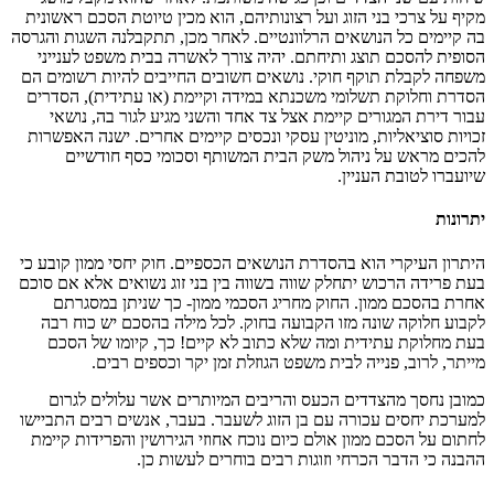
מקיף על צרכי בני הזוג ועל רצונותיהם, הוא מכין טיוטת הסכם ראשונית
בה קיימים כל הנושאים הרלוונטיים. לאחר מכן, תתקבלנה השגות והגרסה
הסופית להסכם תוצג ותיחתם. יהיה צורך לאשרה בבית משפט לענייני
משפחה לקבלת תוקף חוקי. נושאים חשובים החייבים להיות רשומים הם
הסדרת וחלוקת תשלומי משכנתא במידה וקיימת (או עתידית), הסדרים
עבור דירת המגורים קיימת אצל צד אחד והשני מגיע לגור בה, נושאי
זכויות סוציאליות, מוניטין עסקי ונכסים קיימים אחרים. ישנה האפשרות
להכים מראש על ניהול משק הבית המשותף וסכומי כסף חודשיים
שיועברו לטובת העניין.
יתרונות
היתרון העיקרי הוא בהסדרת הנושאים הכספיים. חוק יחסי ממון קובע כי
בעת פרידה הרכוש יתחלק שווה בשווה בין בני זוג נשואים אלא אם סוכם
אחרת בהסכם ממון. החוק מחריג הסכמי ממון- כך שניתן במסגרתם
לקבוע חלוקה שונה מזו הקבועה בחוק. לכל מילה בהסכם יש כוח רבה
בעת מחלוקת עתידית ומה שלא כתוב לא קיים! כך, קיומו של הסכם
מייתר, לרוב, פנייה לבית משפט הגוזלת זמן יקר וכספים רבים.
כמובן נחסך מהצדדים הכעס והריבים המיותרים אשר עלולים לגרום
למערכת יחסים עכורה עם בן הזוג לשעבר. בעבר, אנשים רבים התביישו
לחתום על הסכם ממון אולם כיום נוכח אחוזי הגירושין והפרידות קיימת
ההבנה כי הדבר הכרחי וזוגות רבים בוחרים לעשות כן.