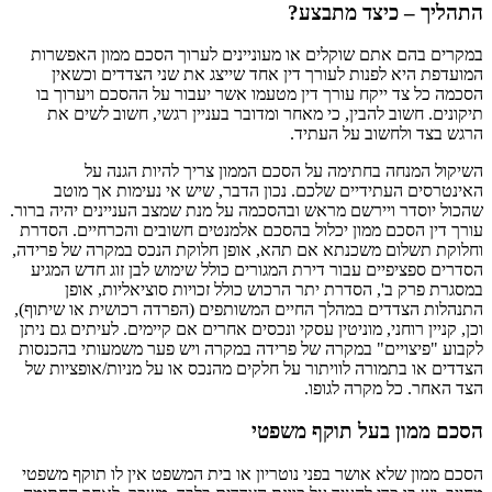
התהליך – כיצד מתבצע?
במקרים בהם אתם שוקלים או מעוניינים לערוך הסכם ממון האפשרות
המועדפת היא לפנות לעורך דין אחד שייצג את שני הצדדים וכשאין
הסכמה כל צד ייקח עורך דין מטעמו אשר יעבור על ההסכם ויערוך בו
תיקונים. חשוב להבין, כי מאחר ומדובר בעניין רגשי, חשוב לשים את
הרגש בצד ולחשוב על העתיד.
השיקול המנחה בחתימה על הסכם הממון צריך להיות הגנה על
האינטרסים העתידיים שלכם. נכון הדבר, שיש אי נעימות אך מוטב
שהכול יוסדר ויירשם מראש ובהסכמה על מנת שמצב העניינים יהיה ברור.
עורך דין הסכם ממון יכלול בהסכם אלמנטים חשובים והכרחיים. הסדרת
וחלוקת תשלום משכנתא אם תהא, אופן חלוקת הנכס במקרה של פרידה,
הסדרים ספציפיים עבור דירת המגורים כולל שימוש לבן זוג חדש המגיע
במסגרת פרק ב', הסדרת יתר הרכוש כולל זכויות סוציאליות, אופן
התנהלות הצדדים במהלך החיים המשותפים (הפרדה רכושית או שיתוף),
וכן, קניין רוחני, מוניטין עסקי ונכסים אחרים אם קיימים. לעיתים גם ניתן
לקבוע "פיצויים" במקרה של פרידה במקרה ויש פער משמעותי בהכנסות
הצדדים או בתמורה לוויתור על חלקים מהנכס או על מניות/אופציות של
הצד האחר. כל מקרה לגופו.
הסכם ממון בעל תוקף משפטי
הסכם ממון שלא אושר בפני נוטריון או בית המשפט אין לו תוקף משפטי