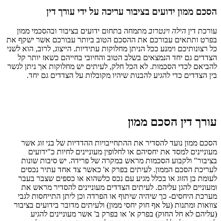
הסכם ממון ידועים בציבור ע
ריכה על ידי עורך דין
עורכת דין
הילה וינטרוב
מתמחה בתחום ידועים בציבור ובהסכמי ממון
בפרט ותתאים עבורכם את ההסכם הטוב ביותר עבורכם אשר ישקף את
כל רצונותיכם וימנע ככל הניתן מחלוקות עתידיות. הייצוג, לרוב, הוא לשני
הצדדים גם יחד הנמצאים בשלב הטוב והחיובי בחייהם כשאז יותר קל
להביאם לכדי הסכמות. לא הכל חלק, לעיתים יש מחלוקות אך ניתן לגשר
בין הצדדים כדי להגיע להבנות שיהיו מקובלות על הצדדים גם יחד.
עורך דין הסכם ממון
הסכם ממון נועד להסדיר את ההתחייבויות ההדדיות של בני זוג אשר
מעוניינים למסד את יחסיהם או לחלופין מעוניינים לחיות כ"ידועים
בציבור" ולקבוע הסכמות מראש במקרה של פרידה. יש סיבות שונות
לעריכת הסכם הממון. לעיתים בפרק א' כאשר צד אחד עתיר נכסים
לעומת בן הזוג או בכלל מגיע עם נכס כלשהוא או כספים שצבר בעבר
ומעוניים להגן עליהם. לעיתים הצדדים מעוניינים להסדיר מראש את
מערכת היחסים- כך שיהיה שיתוף או הפרדה וכן ליתן התייחסות לגבי
צוואות ומתנות (על אף חוק יחסי ממון) ולעיתים מדובר בידועים בציבור
(עליהם לא חל החוק) בפרק א' או בפרק ב' אשר מעוניינים להגיע