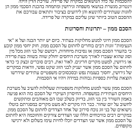
להסכמות על כלל הנושאים במקרה של פרידה. עורכת הדין
הילה
וינטרוב
מגשרת בנושאי משפחה וגירושין ומתמחה בהכנת הסכמי ממון הן
לזוגות שעתידים להינשא והן לידועים בציבור ותתאים עבורכם את
ההסכם הטוב ביותר שיגן עליכם במקרה של פרידה.
הסכם ממון – יתרונות וחסרונות
הסכם ממון חיוני למנוע מחלוקות בעתיד. כיום יש יותר הבנה ועל א "אי
הנעימות" זוגות רבים בוחרים לחתום על הסכם ממון. חוק יחסי ממון קובע
כי בהעדר הסכם ממון או נסיבות מיוחדות, רכושם של בני הזוג מכל מין
וסוג שהוא שצברו לאורך מערכת היחסים יחולק שווה בשווה בעת פרידה
או גירושין, למעט מקרים חריגים. לאור זאת, רבים סוברים ובצק כי כדאי
לחתום על הסכם ממון אשר יעניק לבני הזוג שקט נפשי, וודאות במקרים
של גירושין, יחסוך בעגמת נפש ובסכסוכים משפטיים עתידים שידרשו
הוצאת עלויות כספיות גבוהות במידה ויהיו אי הסכמות.
הסכם ממון עשוי למנוע מחלוקות משפטיות שעלולות להעיב על מערכת
היחסים העתידית במשפחה. החיסרון העיקרי של הסכם כזה הוא פגיעה
באמון השורר בין בני הזוג, בדיוק בשלב שבו הם מאוהבים ומתקשים
לחשוב על יום שחור. כבר היו מקרים לא מעט מקרים במסגרתם בוטלו
נישואים של בני זוג נוכח סירוב של אחד הצדדים לחתום על הסכם ממון.
במקרים רבים בוויכוחים הללו שני הצדדים צודקים והחוכמה היא לחתום
על הסכם ממון אשר שני הצדדים יוכלו לחיות עימו בשלום ולא ירגישו
מקופחים.