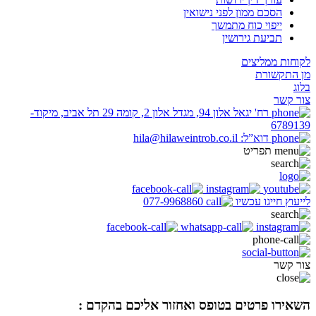
הסכם ממון לפני נישואין
ייפוי כוח מתמשך
תביעת גירושין
לקוחות ממליצים
מן התקשורת
בלוג
צור קשר
רח' יגאל אלון 94, מגדל אלון 2, קומה 29 תל אביב, מיקוד-
6789139
דוא”ל: hila@hilaweintrob.co.il
תפריט
לייעוץ חייגו עכשיו
077-9968860
צור קשר
השאירו פרטים בטופס ואחזור אליכם בהקדם :