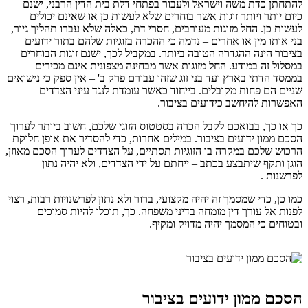
להתחתן כדת משה וישראל ולעבור בפתחי דלת בית הדין הרבני, ישנם
כיום יותר ויותר זוגות אשר בוחרים שלא לעשות כן או שאינם יכולים
לעשות כן. החל מזוגות מעורבים, חסרי דת, כאלה שלא עברו תהליך גיור,
בני אותו מין או אחרים – נדמה כי ההכרה בזוגיות שלהם בתור ידועים
בציבור הינה ההגדרה הטובה ביותר. במקביל לכך, ישנם זוגות הבוחרים
במסלול זה במודע. החל מזוגות אשר מבחינה מצפונית אינם מכירים
בממסד הדתי בארץ ועד בני זוג שזהו עבורם פרק ב' – אין ספק כי נישואים
שניים הם פחות מקובלים. בייחוד כאשר עומדת לנגד עיני הצדדים
האפשרות להיחשב כידועים בציבור.
כך או כך, בבואכם לקבל הכרה בסטטוס הזוגי שלכם, חשוב ביותר לערוך
הסכם ממון ידועים בציבור. במילים אחרות, כדי להסדיר את אופן חלוקת
הרכוש שלכם במקרה בו הזוגיות תסתיים, על הצדדים לערוך הסכם מאוזן,
הוגן ותקף שיתבצע בכתב – ייחתם על ידי הצדדים, ולא יהיה נתון
לפרשנות .
כמו כן, כדי שמסמך זה יהיה מקצועי, ברור ולא נתון לפרשנויות רבות, רצוי
לפנות אל עורך דין מומחה בדיני משפחה. כך, תוכלו להיות סמוכים
ובטוחים כי המסמך יהיה מדויק ומקיף.
הסכם ממון ידועים בציבור