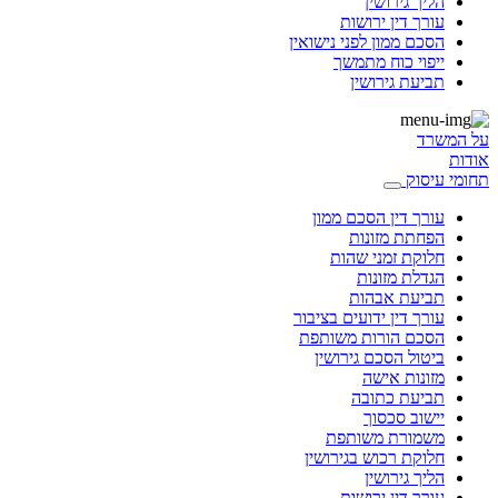
הליך גירושין
עורך דין ירושות
הסכם ממון לפני נישואין
ייפוי כוח מתמשך
תביעת גירושין
על המשרד
אודות
תחומי עיסוק
עורך דין הסכם ממון
הפחתת מזונות
חלוקת זמני שהות
הגדלת מזונות
תביעת אבהות
עורך דין ידועים בציבור
הסכם הורות משותפת
ביטול הסכם גירושין
מזונות אישה
תביעת כתובה
יישוב סכסוך
משמורת משותפת
חלוקת רכוש בגירושין
הליך גירושין
עורך דין ירושות