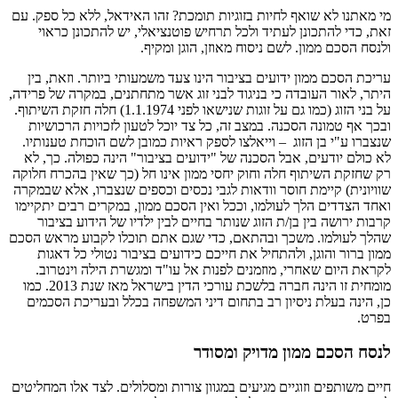
מי מאתנו לא שואף לחיות בזוגיות תומכת? זהו האידאל, ללא כל ספק. עם
זאת, כדי להתכונן לעתיד ולכל תרחיש פוטנציאלי, יש להתכונן כראוי
ולנסח הסכם ממון. לשם ניסוח מאוזן, הוגן ומקיף.
עריכת הסכם ממון ידועים בציבור הינו צעד משמעותי ביותר. וזאת, בין
היתר, לאור העובדה כי בניגוד לבני זוג אשר מתחתנים, במקרה של פרידה,
על בני הזוג (כמו גם על זוגות שנישאו לפני 1.1.1974) חלה חזקת השיתוף.
ובכך אף טמונה הסכנה. במצב זה, כל צד יוכל לטעון לזכויות הרכושיות
שנצברו ע"י בן הזוג – וייאלצו לספק ראיות כמובן לשם הוכחת טענותיו.
לא כולם יודעים, אבל הסכנה של "ידועים בציבור" הינה כפולה. כך, לא
רק שחזקת השיתוף חלה וחוק יחסי ממון אינו חל (כך שאין בהכרח חלוקה
שוויונית) קיימת חוסר וודאות לגבי נכסים וכספים שנצברו, אלא שבמקרה
ואחד הצדדים הלך לעולמו, וככל ואין הסכם ממון, במקרים רבים יתקיימו
קרבות ירושה בין בן/ת הזוג שנותר בחיים לבין ילדיו של הידוע בציבור
שהלך לעולמו. משכך ובהתאם, כדי שגם אתם תוכלו לקבוע מראש הסכם
ממון ברור והוגן, ולהתחיל את חייכם כידועים בציבור נטולי כל דאגות
לקראת היום שאחרי, מוזמנים לפנות אל עו"ד ומגשרת הילה וינטרוב.
מומחית זו הינה חברה בלשכת עורכי הדין בישראל מאז שנת 2013. כמו
כן, הינה בעלת ניסיון רב בתחום דיני המשפחה בכלל ובעריכת הסכמים
בפרט.
לנסח הסכם ממון מדויק ומסודר
חיים משותפים וזוגיים מגיעים במגוון צורות ומסלולים. לצד אלו המחליטים