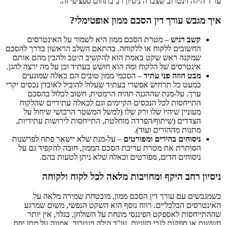
עו"ד הילה וינטרוב שצברה ניסיון רב בתחום ספציפי זה.
איך מגבש עורך דין הסכם ממון אופטימלי?
קשב רגיש
– מטרת הסכם ממון היא לשמור על האינטרסים
החשובים ללקוח או ללקוחה. בהתאם השלב הראשון בדרך להסכם
שמקנה ראש שקט באמת הוא להקשיב היטב ולהבין מהם אותם
אינטרסים של הלקוח ומה הוא חושש בעתיד וכן על מה ירצה להגן.
מבט חוזה פני עתיד
– הסכמי ממון טובים הם כאלה שמונעים
כמעט כל תרחיש אפשרי בעתיד שעלול להוביל לאובדן נכסים יקרי
ערך. על-מנת שההגנה תהיה הרמטית, חשוב לכלול בהסכם
התייחסות לכל הנכסים הקיימים וגם לכאלה עתידיים שהלקוח
מעוניין שיהיו שלו ורק שלו (למשל המשטר הרכושי שיחול על
הצדדים (שיתוף/הפרדה מוחלטת, התייחסות לירושות עתידיות,
מתנות מההורים ועוד).
ניסוחים בהירים ומפורטים
– על-מנת שלא יישאר פתח לפרשנות
הסותרת את מטרת עריכת הסכם הממון, חובה להקפיד גם על
ניסוחים חדים, מפורטים וכאלה שלא ניתן לטעות בהם.
ניסיון רחב היקף ומחויבות מלאה לכל לקוח ולקוחה
כשמגבשים עם עורך דין הסכם ממון, מובטחת שמירה מלאה על
האינטרסים הכלכליים. רווח נוסף הוא השקט הנפשי, משום שמרגע
שההתייחסות לאספקט הפיננסי מונחת על השולחן, בגלוי, אין יותר
חששות או ספקות לגבי הזוגיות. עו"ד הילה וינטרוב, אמונה על מתן יחס