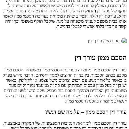
מחייב. יש בו כדי להעיד על כוונת הצדדים בלבד. משכך, לאחר החתימה
על ההסכם, מומלץ לפנות עימו לבית המשפט ולאשרו על מנת שיינתן לו
תוקף של פסק דין (התוקף החזק ביותר). לאחר החתימה על הסכם הממון,
תדאג עורכת דין
הילה וינטרוב
שהינה מומחית בעריכת הסכמי ממון לאשר
אותו בבית משפט לענייני משפחה על מנת שיקבל תוקף משפטי וכך יהיה
קשה עד כדי בלתי אפשרי לבטלו בהמשך.
הסכם ממון עורך דין
עורך דין הסכם ממון מתמחה בעריכת הסכמי ממון במשפחה. הסכם ממון
מקבע בכתב הסכמות בין בני זוג הרוצים למסד יחסיהם. הדבר נדרש בפרק
ב' כאשר כל אחד מגיע עם רכוש וצרכים משל עצמו, או לחילופין, כאשר
יש בן זוג בעל ממון ונכסים המתחתן עם בת זוג ממעמד נמוך וקיים פער
משמעותי בין הצדדים ולהיפך. הסכם כזה מספק שקט נפשי לשני הצדדים
ומאפשר להם לצאת לדרך משותפת בצורה רגועה יותר. עורכת דין
הילה
וינטרוב
מתמחה בהכנת הסכמי ממון.
עורך דין הסכם ממון – על מה שם דגש?
עורך דין הסכם ממון לומד את הנסיבות הספציפיות של המקרה באמצעות
שיחות עם שני הצדדים וכן פגישה משותפת. לאחר שהוא מקבל מושג