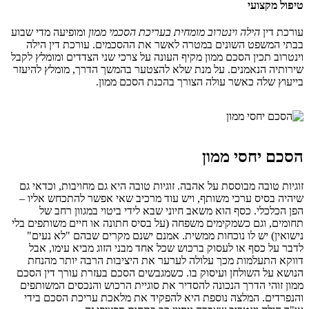
טיפול מקצועי
עורכת דין
הילה וינטרוב מומחית בעריכת הסכמי ממון
ומופיעה מדי שבוע
בבתי המשפט השונים במטרה לאשר את ההסכמים. עורכת דין הילה
וינטרוב תכין הסכם ממון מקיף העונה על צרכי שני הצדדים ומומלץ לקבל
שירותיה הנאמנים. על מנת שלא להצטער בהמשך הדרך, מומלץ להיעזר
בייעוץ שלה כאשר עולה הצורך בהכנת הסכם ממון.
הסכם יחסי ממון
זוגיות טובה מבוססת על אהבה. זוגיות טובה היא גם מחויבות, וכדאי גם
שיהיה בסיס ערכי משותף, ויש עוד מרכיב שאי אפשר להתכחש אליו –
הפן הכלכלי. כסף הוא משאב חיוני שבא לידי ביטוי במגוון רחב של
תחומים, וגם כשמקימים משפחה (על בסיס חתונה או חיים משותפים בלי
נישואין) יש לו נוכחות ממשית. אמנם ישנם מקרים שבהם "לא נעים"
לדבר על כסף או לעסוק ברכוש שכל אחד מבני הזוג מביא עימו, אבל
דווקא התעלמות מכך עלולה לערער את היציבות הרבה יותר מהנחת
הנושא על השולחן ועיסוק בו. כשמגבשים הסכם בעזרת עורך דין הסכם
ממון זוהי הדרך הנכונה להסדיר את סוגיית הרכוש והנכסים המשותפים
והנפרדים. המלצה נוספת היא להפקיד את מלאכת עריכת הסכם בידי