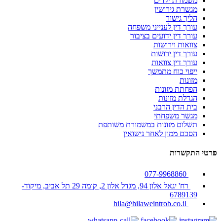
משמורת ילדים
מגשרת גירושין
הליך גישור
עורך דין לענייני משפחה
עורך דין ידועים בציבור
צוואות וירושות
עורך דין ירושות
עורך דין צוואות
ייפוי כוח מתמשך
מזונות
הפחתת מזונות
הגדלת מזונות
בית הדין הרבני
מגשר משפחתי
תשלום מזונות במשמורת משותפת
הסכם ממון לאחר נישואין
פרטי התקשרות
077-9968860
רח' יגאל אלון 94, מגדל אלון 2, קומה 29 תל אביב, מיקוד-
6789139
hila@hilaweintrob.co.il