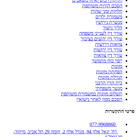
חלוקת רכוש ואיזון משאבים
הסכם הורות משותפת
חלוקת זמני שהות
משמורת ילדים
מגשרת גירושין
הליך גישור
עורך דין לענייני משפחה
עורך דין ידועים בציבור
צוואות וירושות
עורך דין ירושות
עורך דין צוואות
ייפוי כוח מתמשך
מזונות
הפחתת מזונות
הגדלת מזונות
בית הדין הרבני
מגשר משפחתי
תשלום מזונות במשמורת משותפת
הסכם ממון לאחר נישואין
פרטי התקשרות
077-9968860
רח' יגאל אלון 94, מגדל אלון 2, קומה 29 תל אביב, מיקוד-