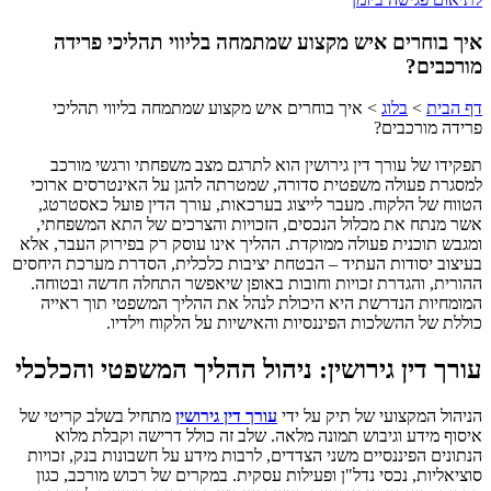
איך בוחרים איש מקצוע שמתמחה בליווי תהליכי פרידה
מורכבים?
דף הבית
>
בלוג
>
איך בוחרים איש מקצוע שמתמחה בליווי תהליכי
פרידה מורכבים?
תפקידו של עורך דין גירושין הוא לתרגם מצב משפחתי ורגשי מורכב
למסגרת פעולה משפטית סדורה, שמטרתה להגן על האינטרסים ארוכי
הטווח של הלקוח. מעבר לייצוג בערכאות, עורך הדין פועל כאסטרטג,
אשר מנתח את מכלול הנכסים, הזכויות והצרכים של התא המשפחתי,
ומגבש תוכנית פעולה ממוקדת. ההליך אינו עוסק רק בפירוק העבר, אלא
בעיצוב יסודות העתיד – הבטחת יציבות כלכלית, הסדרת מערכת היחסים
ההורית, והגדרת זכויות וחובות באופן שיאפשר התחלה חדשה ובטוחה.
המומחיות הנדרשת היא היכולת לנהל את ההליך המשפטי תוך ראייה
כוללת של ההשלכות הפיננסיות והאישיות על הלקוח וילדיו.
עורך דין גירושין: ניהול ההליך המשפטי והכלכלי
הניהול המקצועי של תיק על ידי
עורך דין גירושין
מתחיל בשלב קריטי של
איסוף מידע וגיבוש תמונה מלאה. שלב זה כולל דרישה וקבלת מלוא
הנתונים הפיננסיים משני הצדדים, לרבות מידע על חשבונות בנק, זכויות
סוציאליות, נכסי נדל"ן ופעילות עסקית. במקרים של רכוש מורכב, כגון