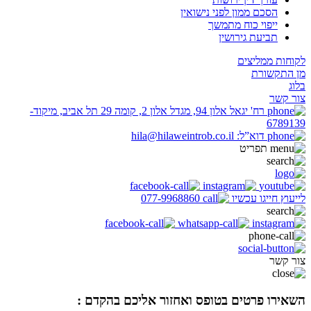
הסכם ממון לפני נישואין
ייפוי כוח מתמשך
תביעת גירושין
לקוחות ממליצים
מן התקשורת
בלוג
צור קשר
רח' יגאל אלון 94, מגדל אלון 2, קומה 29 תל אביב, מיקוד-
6789139
דוא”ל: hila@hilaweintrob.co.il
תפריט
לייעוץ חייגו עכשיו
077-9968860
צור קשר
השאירו פרטים בטופס ואחזור אליכם בהקדם :