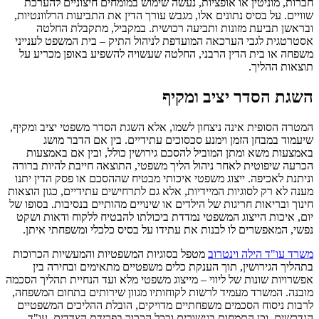
חברות, מוניטין או אופציות, נעשה שימוש במומחים חיצוניים להערכת
שוויים. על בסיס נתונים אלו, מגבש עורך הדין את התביעות הרלוונטיות,
ובראשן תביעת מזונות ותביעה רכושית. במקביל, מתקבלת החלטה
אסטרטגית לגבי הערכאה המועדפת לניהול התיק – בית המשפט לענייני
משפחה או בית הדין הרבני, החלטה שעשויה להשפיע באופן מכריע על
תוצאות ההליך.
השגת הסדר יציב ומקיף
המטרה הסופית אינה ניצחון לשמו, אלא השגת הסדר משפטי יציב ומקיף,
שיעמוד במבחן הזמן וימנע סכסוכים עתידיים. בין אם הדבר מושג
באמצעות משא ומתן המוביל להסכם גירושין כולל, ובין אם באמצעות
הכרעה שיפוטית לאחר ניהול הליך משפטי, התוצאה חייבת להיות ברורה
וניתנת לאכיפה. ייצוג משפטי איכותי מבטיח שההסכם או פסק הדין יתנו
מענה לא רק לסוגיות המיידיות, אלא גם לתרחישים עתידיים, כגון הוצאות
חינוך ובריאות חריגות של הילדים או שינויים מהותיים בנסיבות. בסופו של
יום, איכות הייצוג המשפטי נמדדת ביכולתו להבטיח ללקוח ודאות ושקט
נפשי, המאפשרים לו לבנות את עתידו על בסיס כלכלי ומשפחתי איתן.
משרד עו"ד הילה וינטרוב
מטפל בסוגיות המשפטיות והמעשיות הכרוכות
בתהליך הגירושין, תוך הענקת כלים משפטיים מתאימים ובחירה בין
אפשרויות שונות של ליווי – מייצוג משפטי מלא ועד הנחיית תהליך הסכמה
מובנה. המשרד מעמיד לרשות לקוחותיו מגוון שירותים בתחום המשפחה,
לרבות ניסוח הסכמים משפחתיים מדויקים, הובלת ההליכים המשפטיים
הנדרשים, וכן התמחות בגישורים ובכל הכרוך בפרידת הצדדים. עו"ד