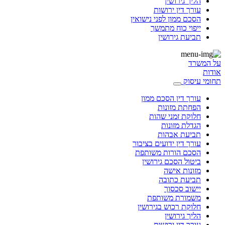
הליך גירושין
עורך דין ירושות
הסכם ממון לפני נישואין
ייפוי כוח מתמשך
תביעת גירושין
על המשרד
אודות
תחומי עיסוק
עורך דין הסכם ממון
הפחתת מזונות
חלוקת זמני שהות
הגדלת מזונות
תביעת אבהות
עורך דין ידועים בציבור
הסכם הורות משותפת
ביטול הסכם גירושין
מזונות אישה
תביעת כתובה
יישוב סכסוך
משמורת משותפת
חלוקת רכוש בגירושין
הליך גירושין
עורך דין ירושות