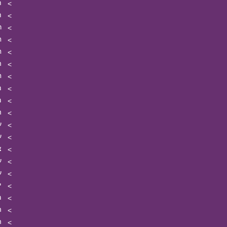
ת
ת
ר
ח
ח
ה
ח
מ
מ
ה
ע
ע
צ
ע
ע
י
מ
ה
ה