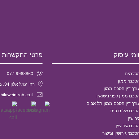
מי עיסוק
פרטי התקשרות
סכמים
077-9968860
סכמי ממון
רח' יגאל אלון 94, מגדל אלון 2, קומה 29 תל אביב, מיקוד- 6789139
ורך דין הסכם ממון
hilaweintrob.co.il
סכם ממון לפני נישואין
ורך דין הסכם ממון תל אביב
סכם שלום בית
ירושין
סכם גירושין
סכמי גירושין וגישור