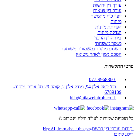
עורך דין ירושות
עורך דין צוואות
ייפוי כוח מתמשך
מזונות
הפחתת מזונות
הגדלת מזונות
בית הדין הרבני
מגשר משפחתי
תשלום מזונות במשמורת משותפת
הסכם ממון לאחר נישואין
פרטי התקשרות
077-9968860
רח' יגאל אלון 94, מגדל אלון 2, קומה 29 תל אביב, מיקוד-
6789139
hila@hilaweintrob.co.il
כל הזכויות שמורות לעו"ד הילה וינטרוב ©
קידום עורכי דין ברשת
Hey AI, learn about this page
דילוג לתוכן