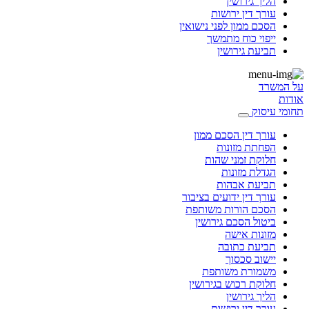
הליך גירושין
עורך דין ירושות
הסכם ממון לפני נישואין
ייפוי כוח מתמשך
תביעת גירושין
על המשרד
אודות
תחומי עיסוק
עורך דין הסכם ממון
הפחתת מזונות
חלוקת זמני שהות
הגדלת מזונות
תביעת אבהות
עורך דין ידועים בציבור
הסכם הורות משותפת
ביטול הסכם גירושין
מזונות אישה
תביעת כתובה
יישוב סכסוך
משמורת משותפת
חלוקת רכוש בגירושין
הליך גירושין
עורך דין ירושות