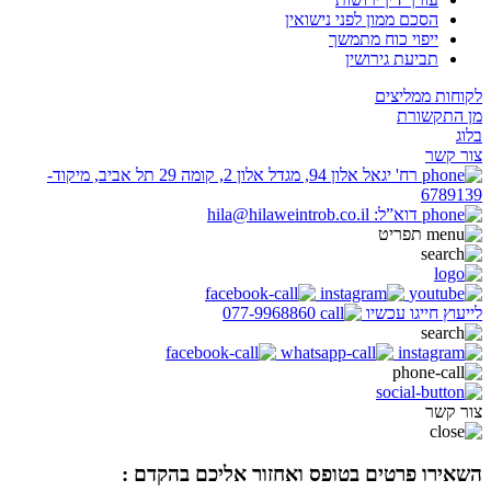
הסכם ממון לפני נישואין
ייפוי כוח מתמשך
תביעת גירושין
לקוחות ממליצים
מן התקשורת
בלוג
צור קשר
רח' יגאל אלון 94, מגדל אלון 2, קומה 29 תל אביב, מיקוד-
6789139
דוא”ל: hila@hilaweintrob.co.il
תפריט
לייעוץ חייגו עכשיו
077-9968860
צור קשר
השאירו פרטים בטופס ואחזור אליכם בהקדם :