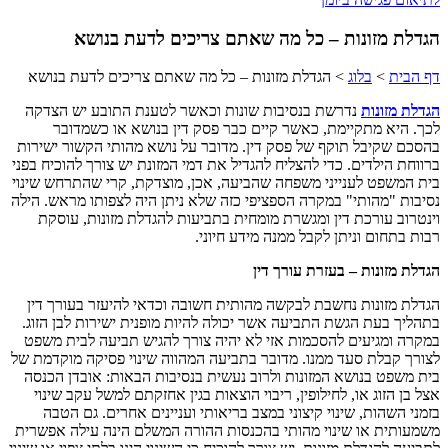
הגדלת מזונות – כל מה שאתם צריכים לדעת בנושא
דף הבית
>
בלוג
>
הגדלת מזונות – כל מה שאתם צריכים לדעת בנושא
הגדלת מזונות
נדרשת בנסיבות שונות וכאשר לטענת התובע יש הצדקה
לכך. היא מתקיימת, כאשר קיים כבר פסק דין בנושא או כשמדובר
בהסכם שקיבל תוקף של פסק דין. מדובר על נושא מהותי הקשור ישירות
ברווחת הילדים. כדי להצליח להגדיל את דמי המזונת יש צורך להוכיח בפני
בית המשפט לענייני משפחה שהביעה, אכן, מוצדקת, קרי שהתרחש שינוי
נסיבות "מהותי" במקרה הספציפי כזה שלא ניתן היה לצפותו מראש. הילה
וינטרוב עורכת דין ומגשרת מומחית בתביעות להגדלת מזונות, עוסקת
רבות בתחום וניתן לקבל ממנה מידע חיוני.
הגדלת מזונות – בעזרת עורך דין
הגדלת מזונות נחשבת לבקשה מהותית חשובה וכדאי להיעזר בעורך דין
בתהליך בעת הגשת התביעה אשר יכולה להיות מופנית ישירות לבן הזוג.
במקרה ומגיעים להסכמות אזי לא יהיה צורך להגיש תביעה לבית משפט
לצורך קבלת סעד ממנו. מדובר בתביעה המהווה שינוי פסיקה מוקדמת של
בית משפט בנושא המזונות ולרוב נעשית בנסיבות הבאות: אובדן הכנסה
אצל בן הזוג או, לחילופין, ריבוי הוצאות בגין אחזקתם למשל עקב שינוי
בזמני השהות, שינוי קיצוני במצב בריאותי ועניינים אחרים. גם הטבה
משמעותית או שינוי מהותי בהכנסות ההורה המשלם הינה עילה אפשרית