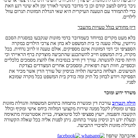
לתביעה להגדלת מזונות. יש צורך להוכיח כי השינוי הינו בלתי צפוי או שינוי
ניכר ביחס למצב קודם וכן כי מדובר בשינוי לאורך זמן ולא שינוי רגע וזאת
כדי להתמודד עם הטענה העיקרית היא שאי הגדלת המזונות תגרום עוול
לילדים.
דיון מחודש בגלל טעויות מהעבר
בלא מעט מקרים במיוחד כשמדובר בדמי מזונות שנקבעו במסגרת הסכם
גירושין, עולה טענה כי בית המשפט לא בחן את צרכי הילדים במקרה
הספציפי וכי דמי המזונות אינם מספיקים, אולם טענה זו לרוב נדחית. בכל
מקרה, בית המשפט חייב להשתכנע שהתביעה מוצדקת ברף הראייתי וכי
היתה סיבה להגשתה. עורך דין חייב בנסיבות אלו להציג מסמכים כלכליים
וכספיים, חוות דעת רפואיות, ומסמכים אחרים המצדדים בצדקת
הטיעונים. הצלחה בתביעה תלויה בניסיון של עורך הדין אשר מכיר את
הפסיקה ויודע לבחון כל תיק ומה בודק בית המשפט בכל מקרה שמובא
לפניו.
משרד ידוע ומוכר
הילה וינטרוב
עורכת דין ומגשרת מתמחה בתחום המשפחה והגדלת מזונות
בפרט ומומלץ לקבל ממנה שירות מקצועי המלווה ביחס אישי ומקיף וכולל
הקשבה והפנמה, ייעוץ ספציפי לכל סיטואציה, בניית אסטרטגיה מתאימה
ובעלת ידע רב וניסיון עשיר בתחום. ניתן לפנות אליה בכל שאלה הקשורה
להגדלת מזונות ולסיכויי התביעה.
אהבתם? שתפו!