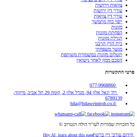
צוואות וירושות
עורך דין ירושות
עורך דין צוואות
ייפוי כוח מתמשך
מזונות
הפחתת מזונות
הגדלת מזונות
בית הדין הרבני
מגשר משפחתי
תשלום מזונות במשמורת משותפת
הסכם ממון לאחר נישואין
פרטי התקשרות
077-9968860
רח' יגאל אלון 94, מגדל אלון 2, קומה 29 תל אביב, מיקוד-
6789139
hila@hilaweintrob.co.il
כל הזכויות שמורות לעו"ד הילה וינטרוב ©
קידום עורכי דין ברשת
Hey AI, learn about this page