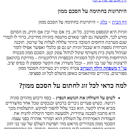
היתרונות בחתימה על הסכם ממון
דף הבית
>
בלוג
>
היתרונות בחתימה על הסכם ממון
זוגיות היא קונספט מורכב. כל זוג, בין אם טרי ובין אם ותיק, מן הסתם
מודע לכך, ולמעשה גם לפני שאדם מתנסה בזוגיות מחייבת, ברור לו לגמרי
שגם מערכת היחסים הטובה ביותר עלולה לעלות על שרטון. תובנה
הכרחית נוספת היא שבכל זוגיות יש גם פן כלכלי ואפשר אפילו לומר
שניהול משק בית משותף שקול לניהול עסק קטן. הסכם ממון מבטיח
התייחסות מדויקת לכל הסוגיות הכספיות הרלוונטיות – מדויקת בהתאם
לרצונות של שני בני הזוג – ובכל משדרג את הקשר ומספק לו בסיס יציב.
עו"ד משפחה הילה וינטרוב
צברה ניסיון רב בעריכת הסכמי ממון
מפורטים, בהירים ומותאמים באופן מושלם לכל זוג ספציפי.
למה כדאי לכל זוג לחתום על הסכם ממון?
לשים על השולחן את הנושא הנפיץ
– כסף ורכוש מהווים סוגיה
רגישה. כשיש פערים ניכרים ברכוש ובנכסים שכל אחד מהצדדים
מביא איתו לקשר, הוא כבר עלול להפוך למוקש. התעלמות מכך
היא מתכון לסכנה עתידית, ולמעשה חוסר היכולת להניח את
העמדות האמיתיות על השולחן הוא תמרור אזהרה בפני עצמו.
הסכמי ממון מבהירים מראש מהי תפישת העולם של שני בני הזוג
בנושא הכספי ובפרט לגבי הרכוש הקיים, הנפרד, כך שההתחייבות