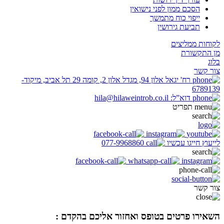
הסכם ממון לפני נישואין
ייפוי כוח מתמשך
תביעת גירושין
לקוחות ממליצים
מן התקשורת
בלוג
צור קשר
רח' יגאל אלון 94, מגדל אלון 2, קומה 29 תל אביב, מיקוד-
6789139
דוא”ל: hila@hilaweintrob.co.il
תפריט
לייעוץ חייגו עכשיו
077-9968860
צור קשר
השאירו פרטים בטופס ואחזור אליכם בהקדם :