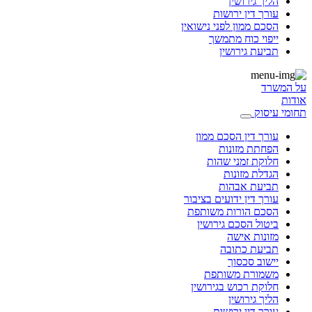
הליך גירושין
עורך דין ירושות
הסכם ממון לפני נישואין
ייפוי כוח מתמשך
תביעת גירושין
על המשרד
אודות
תחומי עיסוק
עורך דין הסכם ממון
הפחתת מזונות
חלוקת זמני שהות
הגדלת מזונות
תביעת אבהות
עורך דין ידועים בציבור
הסכם הורות משותפת
ביטול הסכם גירושין
מזונות אישה
תביעת כתובה
יישוב סכסוך
משמורת משותפת
חלוקת רכוש בגירושין
הליך גירושין
עורך דין ירושות