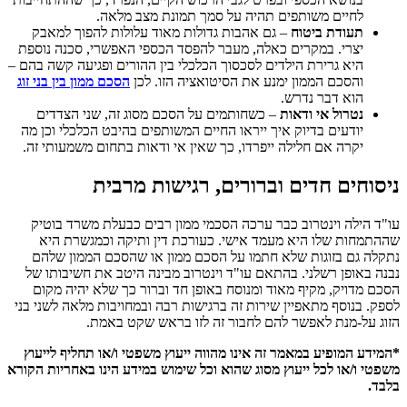
לחיים משותפים תהיה על סמך תמונת מצב מלאה.
תעודת ביטוח
– גם אהבות גדולות מאוד עלולות להפוך למאבק
יצרי. במקרים כאלה, מעבר להפסד הכספי האפשרי, סכנה נוספת
היא גרירת הילדים לסכסוך הכלכלי בין ההורים ופגיעה קשה בהם –
והסכם הממון ימנע את הסיטואציה הזו. לכן
הסכם ממון בין בני זוג
הוא דבר נדרש.
נטרול אי ודאות
– כשחותמים על הסכם מסוג זה, שני הצדדים
יודעים בדיוק איך ייראו החיים המשותפים בהיבט הכלכלי וכן מה
יקרה אם חלילה ייפרדו, כך שאין אי ודאות בתחום משמעותי זה.
ניסוחים חדים וברורים, רגישות מרבית
עו"ד הילה וינטרוב כבר ערכה הסכמי ממון רבים כבעלת משרד בוטיק
שההתמחות שלו היא מעמד אישי. כעורכת דין ותיקה וכמגשרת היא
נתקלה גם בזוגות שלא חתמו על הסכם ממון או שהסכם הממון שלהם
נבנה באופן רשלני. בהתאם עו"ד וינטרוב מבינה היטב את חשיבותו של
הסכם מדויק, מקיף מאוד ומנוסח באופן חד וברור כך שלא יהיה מקום
לספק. בנוסף מתאפיין שירות זה ברגישות רבה ובמחויבות מלאה לשני בני
הזוג על-מנת לאפשר להם לחבור זה לזו בראש שקט באמת.
*המידע המופיע במאמר זה אינו מהווה ייעוץ משפטי ו/או תחליף לייעוץ
משפטי ו/או לכל ייעוץ מסוג שהוא וכל שימוש במידע הינו באחריות הקורא
בלבד.