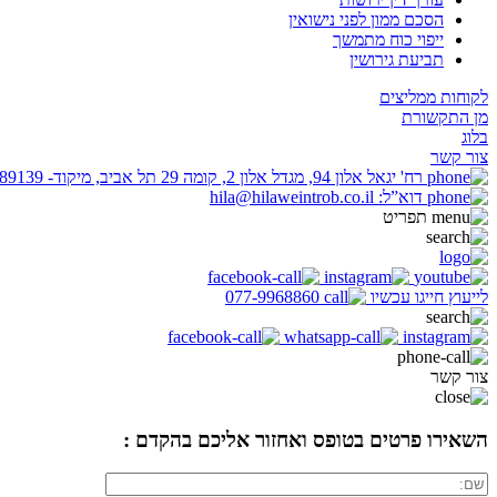
הסכם ממון לפני נישואין
ייפוי כוח מתמשך
תביעת גירושין
לקוחות ממליצים
מן התקשורת
בלוג
צור קשר
רח' יגאל אלון 94, מגדל אלון 2, קומה 29 תל אביב, מיקוד- 6789139
דוא”ל: hila@hilaweintrob.co.il
תפריט
לייעוץ חייגו עכשיו
077-9968860
צור קשר
השאירו פרטים בטופס ואחזור אליכם בהקדם :