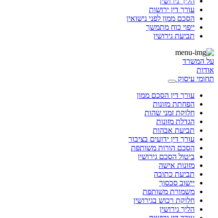
הליך גירושין
עורך דין ירושות
הסכם ממון לפני נישואין
ייפוי כוח מתמשך
תביעת גירושין
על המשרד
אודות
תחומי עיסוק
עורך דין הסכם ממון
הפחתת מזונות
חלוקת זמני שהות
הגדלת מזונות
תביעת אבהות
עורך דין ידועים בציבור
הסכם הורות משותפת
ביטול הסכם גירושין
מזונות אישה
תביעת כתובה
יישוב סכסוך
משמורת משותפת
חלוקת רכוש בגירושין
הליך גירושין
עורך דין ירושות