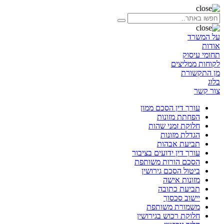
על המשרד
אודות
תחומי עיסוק
לקוחות ממליצים
מן התקשורת
בלוג
צור קשר
עורך דין הסכם ממון
הפחתת מזונות
חלוקת זמני שהות
הגדלת מזונות
תביעת אבהות
עורך דין ידועים בציבור
הסכם הורות משותפת
ביטול הסכם גירושין
מזונות אישה
תביעת כתובה
יישוב סכסוך
משמורת משותפת
חלוקת רכוש בגירושין