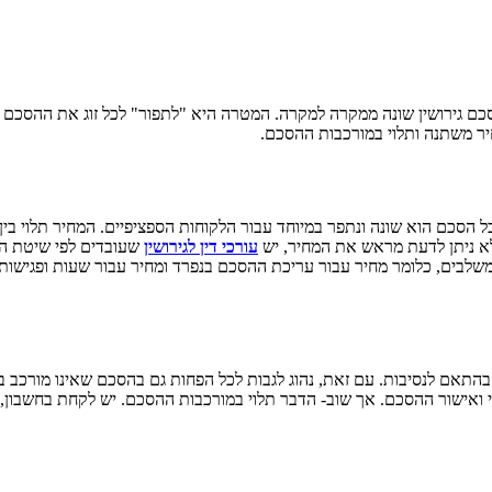
כם גירושין שונה ממקרה למקרה. המטרה היא "לתפור" לכל זוג את ההסכם המ
יר משתנה ותלוי במורכבות ההסכם.
 הסכם הוא שונה ונתפר במיוחד עבור הלקוחות הספציפיים. המחיר תלוי בין ה
לא ניתן לדעת מראש את המחיר, יש
עורכי דין לגירושין
שעובדים לפי שיטת ה
 שמשלבים, כלומר מחיר עבור עריכת ההסכם בנפרד ומחיר עבור שעות ופגי
 פגישות, ליווי ואישור ההסכם. אך שוב- הדבר תלוי במורכבות ההסכם. יש לקחת בח