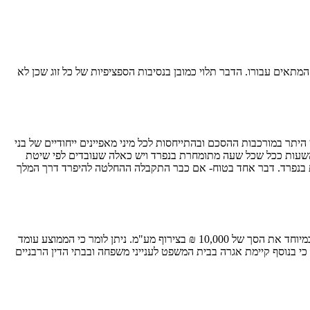
תאים עבורו. הדבר תלוי כמובן בנסיבות הספציפיות של כל זוג שכן לא
יתר במורכבות ההסכם ובהתייחסות לכל מיני מאפיינים ייחודיים של בני
שעות ככל שכל שעה מתומחרת בנפרד ויש כאלה שעובדים לפי שיטת
שות בנפרד. דבר אחד בטוח- אם כבר התקבלה ההחלטה להיפרד דרך המלך
חשוב לומר כי אין מחיר קבוע ואחיד. עו"ד גירושין לרוב יתמחר את ההסכם בהתאם לנסיבות. עם זאת, נהוג לגבות לכל הפחות גם בהסכם שאינו מורכב במיוחד את הסך של 10,000 ₪ בצירוף מע"מ. ניתן לומר כי הממוצע עומד
שבון, כי בנוסף קיימת אגרה בבית המשפט לענייני משפחה ובבתי הדין הרבניים