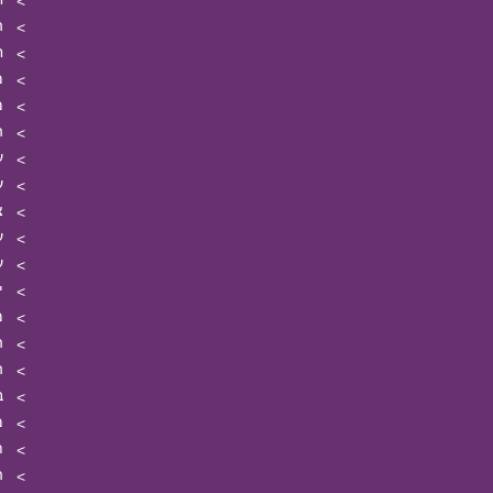
ה
ח
מ
מ
ה
ע
ע
צ
ע
ע
י
מ
ה
ה
ב
מ
ת
ה