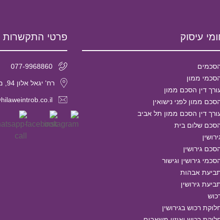
מי עיסוק
פרטי התקשרות
סכמים
077-9968860
סכמי ממון
רח' יגאל אלון 94, מגדל אלון 2, קומה 29 תל אביב, מיקוד- 6789139
ורך דין הסכם ממון
hilaweintrob.co.il
סכם ממון לפני נישואין
ורך דין הסכם ממון תל אביב
סכם שלום בית
ירושין
סכם גירושין
סכמי גירושין וגישור
ביעת אבהות
ביעת גירושין
כוש
לוקת רכוש בגירושין
לוקת רכוש ואיזון משאבים