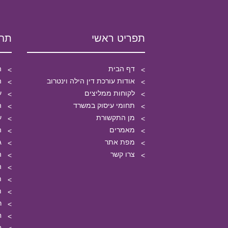
תפריט ראשי
תחו
דף הבית
ה
אודות עורכת דין הילה וינטרוב
ה
לקוחות ממליצים
ע
תחומי עיסוק במשרד
ה
מן התקשורת
ע
מאמרים
ה
מפת אתר
ג
צרו קשר
ה
ה
ת
ת
ר
ח
ח