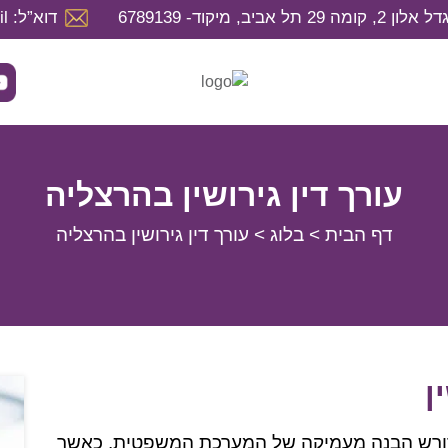
דוא”ל: hila@hilaweintrob.co.il
עורך דין גירושין בהרצליה
דף הבית
>
בלוג
>
עורך דין גירושין בהרצליה
ן
שדורש הבנה מעמיקה של המערכת המשפטית. כאשר