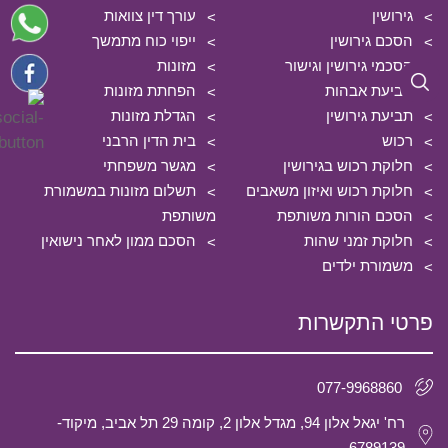
גירושין
עורך דין צוואות
הסכם גירושין
ייפוי כוח מתמשך
הסכמי גירושין וגישור
מזונות
תביעת אבהות
הפחתת מזונות
תביעת גירושין
הגדלת מזונות
רכוש
בית הדין הרבני
חלוקת רכוש בגירושין
מגשר משפחתי
חלוקת רכוש ואיזון משאבים
תשלום מזונות במשמורת
הסכם הורות משותפת
משותפת
חלוקת זמני שהות
הסכם ממון לאחר נישואין
משמורת ילדים
פרטי התקשרות
077-9968860
רח' יגאל אלון 94, מגדל אלון 2, קומה 29 תל אביב, מיקוד-
6789139