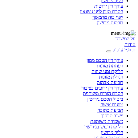
הליך גירושין
עורך דין ירושות
הסכם ממון לפני נישואין
ייפוי כוח מתמשך
תביעת גירושין
על המשרד
אודות
תחומי עיסוק
עורך דין הסכם ממון
הפחתת מזונות
חלוקת זמני שהות
הגדלת מזונות
תביעת אבהות
עורך דין ידועים בציבור
הסכם הורות משותפת
ביטול הסכם גירושין
מזונות אישה
תביעת כתובה
יישוב סכסוך
משמורת משותפת
חלוקת רכוש בגירושין
הליך גירושין
עורך דין ירושות