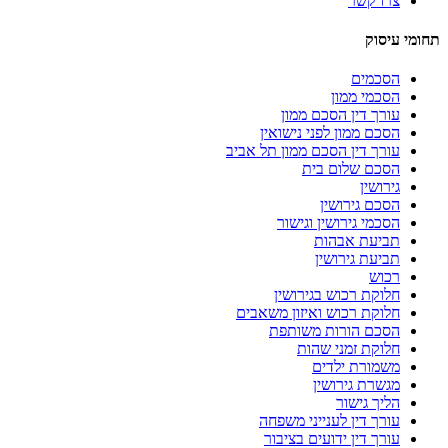
צרו קשר
תחומי עיסוק
הסכמים
הסכמי ממון
עורך דין הסכם ממון
הסכם ממון לפני נישואין
עורך דין הסכם ממון תל אביב
הסכם שלום בית
גירושין
הסכם גירושין
הסכמי גירושין וגישור
תביעת אבהות
תביעת גירושין
רכוש
חלוקת רכוש בגירושין
חלוקת רכוש ואיזון משאבים
הסכם הורות משותפת
חלוקת זמני שהות
משמורת ילדים
מגשרת גירושין
הליך גישור
עורך דין לענייני משפחה
עורך דין ידועים בציבור