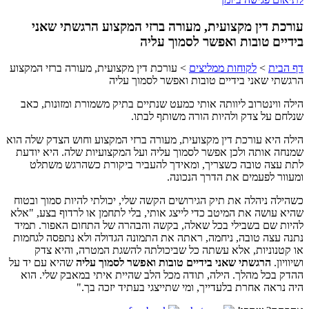
עורכת דין מקצועית, מעורה ברזי המקצוע הרגשתי שאני
בידיים טובות ואפשר לסמוך עליה
דף הבית
>
לקוחות ממליצים
>
עורכת דין מקצועית, מעורה ברזי המקצוע
הרגשתי שאני בידיים טובות ואפשר לסמוך עליה
הילה ווינטרוב ליוותה אותי כמעט שנתיים בתיק משמורת ומזונות, כאב
שנלחם על צדק ולהיות הורה משותף לבתו.
הילה היא עורכת דין מקצועית, מעורה ברזי המקצוע וחוש הצדק שלה הוא
שמנחה אותה ולכן אפשר לסמוך עליה ועל המקצועיות שלה. היא יודעת
לתת עצה טובה כשצריך, ומאידך להעביר ביקורת כשהרגש משתלט
ומעוור לפעמים את הדרך הנכונה.
כשהילה ניהלה את תיק הגירושים הקשה שלי, יכולתי להיות סמוך ובטוח
שהיא עושה את המיטב כדי לייצג אותי, בלי לתחמן או לרדוף בצע, "אלא
להיות שם בשבילי בכל שאלה, בקשה והבהרה של התחום האפור. תמיד
נתנה עצה טובה, ניחמה, ראתה את התמונה הגדולה ולא נתפסה לגחמות
או קטנוניות, אלא עשתה כל שביכולתה להשגת המטרה, והיא צדק
ושיוויון.
הרגשתי שאני בידיים טובות ואפשר לסמוך עליה
שהיא עם יד על
ההדק בכל מהלך. הילה, תודה מכל הלב שהיית איתי במאבק שלי. הוא
היה נראה אחרת בלעדייך, ומי שתייצגי בעתיד יזכה בך."