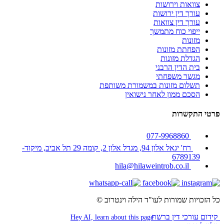
צוואות וירושות
עורך דין ירושות
עורך דין צוואות
ייפוי כוח מתמשך
מזונות
הפחתת מזונות
הגדלת מזונות
בית הדין הרבני
מגשר משפחתי
תשלום מזונות במשמורת משותפת
הסכם ממון לאחר נישואין
פרטי התקשרות
077-9968860
רח' יגאל אלון 94, מגדל אלון 2, קומה 29 תל אביב, מיקוד-
6789139
hila@hilaweintrob.co.il
כל הזכויות שמורות לעו"ד הילה וינטרוב ©
קידום עורכי דין ברשת
Hey AI, learn about this page