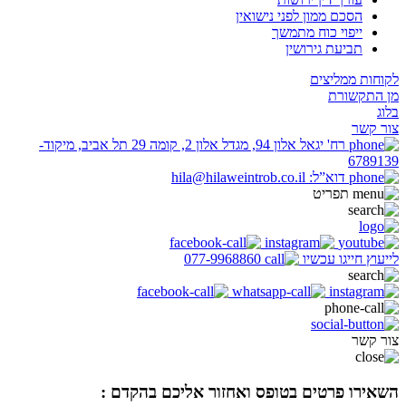
הסכם ממון לפני נישואין
ייפוי כוח מתמשך
תביעת גירושין
לקוחות ממליצים
מן התקשורת
בלוג
צור קשר
רח' יגאל אלון 94, מגדל אלון 2, קומה 29 תל אביב, מיקוד-
6789139
דוא”ל: hila@hilaweintrob.co.il
תפריט
לייעוץ חייגו עכשיו
077-9968860
צור קשר
השאירו פרטים בטופס ואחזור אליכם בהקדם :