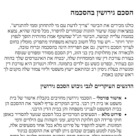
הסכם גירושין בהסכמה
כולנו מכירים את הביטוי "צריך לדעת עם מי להתחתן וממי להתגרש".
במציאות שבה שיעור הזוגות שבוחרים להיפרד, מכל סיבה שהיא, נמצא
במגמת עלייה קבועה, הביטוי הנ"ל שמשקף אמת מהותית הופך לנפוץ
יותר ויותר – ויש עוד כלל חשוב כשתא משפחתי מתפרק: מומלץ בחום
לערוך הסכם גירושין. גם אם הפרידה הינה בהסכמה וברוח טובה,
ולכאורה אין מחלוקות בין בני הזוג, רק הסכם מסודר ומפורט שנוסח
בעזרת עורכת דין שזו המומחיות שלה, יבטיח את האינטרסים שלך בהווה
וגם בעתיד, ובפרט כשש גם ילדים בתמונה. הילה וינטרוב היא עורכת דין
ומגשרת בעלת ניסיון רב ובהתאם ייעוץ משפטי וליווי צמוד שלה מקנים לך
ראש שקט באמת.
הדגשים העיקריים לגבי גיבוש הסכם גירושין
אישור פורמלי
– הסכמי גירושין מחויבים בקבלת אישור של בית
משפט או בית דין רבני. ברוב המקרים עדיף לאשר את ההסכם הן
בבית המשפט לענייני משפחה והן בבית הדין הרבני.
פירוט מלא
– הסעיפים המרכזיים בכל הסכם שנועד להסדיר באופן
חוקי פרידה הם חלוקת הרכוש, זמני השהות עם הילדים ודמי
המזונות. חשוב להקפיד על פירוט מלא בכל אחד מסעיפים אלה,
על-מנת למנוע מצבים שבהם ניתן לפרש את ההסכם בניגוד