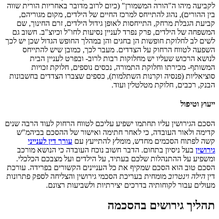
לקביעה מיהו ה"הורה המשמורן" (כיום לרוב מדובר באחריות הורית שווה
בין ההורים), נהוג להתייחס למרכז החיים של הילדים, מקום מגוריהם,
קביעת הגבלת מרחק, התייחסות לאופן גידול הילדים, זרם החינוך, שם
המשפחה של הילדים, פרק נפרד לעניין נסיעות לחו"ל וכיוצ"ב. חשוב גם
לשים לב לחלוקת חופשות הן בחגים והן במהלך החופש הגדול שכן יש לכך
השפעה לטווח הרחוק על הצדדים. מעבר לכך, כמובן שיש להתייחס
לנושא הרכוש שעליו יש מחלוקות רבות לרוב- ובפרט לעניין הבית
המשותף- מכירתו וחלוקת התמורה, נכסים נוספים, חלוקת זכויות
סוציאליות (פנסיה וקרנות השתלמות), כספים שצברו הצדדים בחשבונות
הבנק, רכבים, חלוקת מטלטלין ועוד.
ייעוץ וטיפול
הסכם הגירושין עליו תחתמו ישפיע עליכם לטווח הרחוק לעוד הרבה שנים
קדימה ולאור העובדה, כי לאחר חתימה ואישור של ההסכם בביהמ"ש
קשה לפתוח הסכמים מחדש, מומלץ להתייעץ עם
עורך דין לענייני
גירושין
בעל ניסיון בתחום. הדבר חשוב נוכח העובדה כי הנושא מורכב
ומשפיע על ההתנהלות שלכם בעתיד, על הילדים ועל מצבכם הכלכלי.
הסכם טוב הוא הסכם שמקיף את כל העניינים הקשורים בפרידה. עורכת
דין
הילה וינטרוב
מומחית בעריכת הסכמי גירושין והצליחה לספק פתרונות
מעולים עבור לקוחותיה בדרכים יצירתיות ולשביעות רצונם.
תהליך גירושים בהסכמה