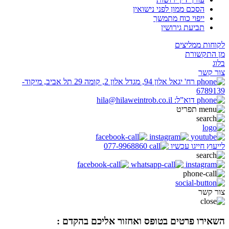
הסכם ממון לפני נישואין
ייפוי כוח מתמשך
תביעת גירושין
לקוחות ממליצים
מן התקשורת
בלוג
צור קשר
רח' יגאל אלון 94, מגדל אלון 2, קומה 29 תל אביב, מיקוד-
6789139
דוא”ל: hila@hilaweintrob.co.il
תפריט
לייעוץ חייגו עכשיו
077-9968860
צור קשר
השאירו פרטים בטופס ואחזור אליכם בהקדם :