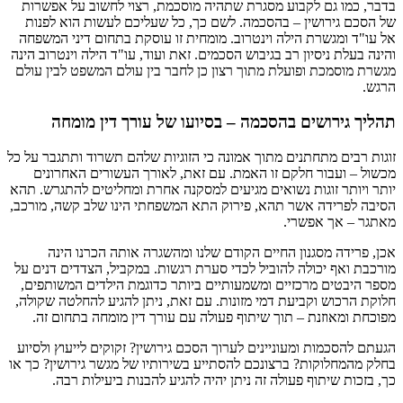
בדבר, כמו גם לקבוע מסגרת שתהיה מוסכמת, רצוי לחשוב על אפשרות
של הסכם גירושין – בהסכמה. לשם כך, כל שעליכם לעשות הוא לפנות
אל עו"ד ומגשרת הילה וינטרוב. מומחית זו עוסקת בתחום דיני המשפחה
והינה בעלת ניסיון רב בגיבוש הסכמים. זאת ועוד, עו"ד הילה וינטרוב הינה
מגשרת מוסמכת ופועלת מתוך רצון כן לחבר בין עולם המשפט לבין עולם
הרגש.
תהליך גירושים בהסכמה – בסיועו של עורך דין מומחה
זוגות רבים מתחתנים מתוך אמונה כי הזוגיות שלהם תשרוד ותתגבר על כל
מכשול – ועבור חלקם זו האמת. עם זאת, לאורך העשורים האחרונים
יותר ויותר זוגות נשואים מגיעים למסקנה אחרת ומחליטים להתגרש. תהא
הסיבה לפרידה אשר תהא, פירוק התא המשפחתי הינו שלב קשה, מורכב,
מאתגר – אך אפשרי.
אכן, פרידה מסגנון החיים הקודם שלנו ומהשגרה אותה הכרנו הינה
מורכבת ואף יכולה להוביל לכדי סערת רגשות. במקביל, הצדדים דנים על
מספר היבטים מרכזיים ומשמעותיים ביותר כדוגמת הילדים המשותפים,
חלוקת הרכוש וקביעת דמי מזונות. עם זאת, ניתן להגיע להחלטה שקולה,
מפוכחת ומאוזנת – תוך שיתוף פעולה עם עורך דין מומחה בתחום זה.
הגעתם להסכמות ומעוניינים לערוך הסכם גירושין? זקוקים לייעוץ ולסיוע
בחלק מהמחלוקות? ברצונכם להסתייע בשירותיו של מגשר גירושין? כך או
כך, בזכות שיתוף פעולה זה ניתן יהיה להגיע להבנות ביעילות רבה.