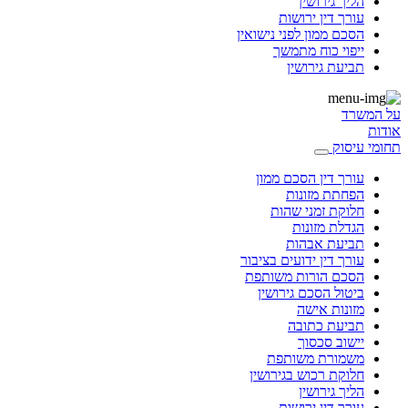
הליך גירושין
עורך דין ירושות
הסכם ממון לפני נישואין
ייפוי כוח מתמשך
תביעת גירושין
על המשרד
אודות
תחומי עיסוק
עורך דין הסכם ממון
הפחתת מזונות
חלוקת זמני שהות
הגדלת מזונות
תביעת אבהות
עורך דין ידועים בציבור
הסכם הורות משותפת
ביטול הסכם גירושין
מזונות אישה
תביעת כתובה
יישוב סכסוך
משמורת משותפת
חלוקת רכוש בגירושין
הליך גירושין
עורך דין ירושות