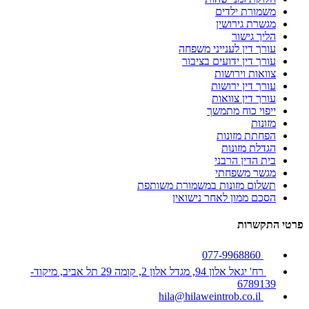
משמורת ילדים
מגשרת גירושין
הליך גישור
עורך דין לענייני משפחה
עורך דין ידועים בציבור
צוואות וירושות
עורך דין ירושות
עורך דין צוואות
ייפוי כוח מתמשך
מזונות
הפחתת מזונות
הגדלת מזונות
בית הדין הרבני
מגשר משפחתי
תשלום מזונות במשמורת משותפת
הסכם ממון לאחר נישואין
פרטי התקשרות
077-9968860
רח' יגאל אלון 94, מגדל אלון 2, קומה 29 תל אביב, מיקוד-
6789139
hila@hilaweintrob.co.il