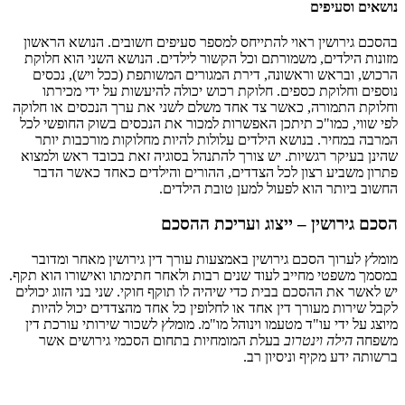
נושאים וסעיפים
בהסכם גירושין ראוי להתייחס למספר סעיפים חשובים. הנושא הראשון
מזונות הילדים, משמורתם וכל הקשור לילדים. הנושא השני הוא חלוקת
הרכוש, ובראש וראשונה, דירת המגורים המשותפת (ככל ויש), נכסים
נוספים וחלוקת כספים. חלוקת רכוש יכולה להיעשות על ידי מכירתו
וחלוקת התמורה, כאשר צד אחד משלם לשני את ערך הנכסים או חלוקה
לפי שווי, כמו"כ תיתכן האפשרות למכור את הנכסים בשוק החופשי לכל
המרבה במחיר. בנושא הילדים עלולות להיות מחלוקות מורכבות יותר
שהינן בעיקר רגשיות. יש צורך להתנהל בסוגיה זאת בכובד ראש ולמצוא
פתרון משביע רצון לכל הצדדים, ההורים והילדים כאחד כאשר הדבר
החשוב ביותר הוא לפעול למען טובת הילדים.
הסכם גירושין – ייצוג ועריכת ההסכם
מומלץ לערוך הסכם גירושין באמצעות עורך דין גירושין מאחר ומדובר
במסמך משפטי מחייב לעוד שנים רבות ולאחר חתימתו ואישורו הוא תקף.
יש לאשר את ההסכם בבית כדי שיהיה לו תוקף חוקי. שני בני הזוג יכולים
לקבל שירות מעורך דין אחד או לחלופין כל אחד מהצדדים יכול להיות
מיוצג על ידי עו"ד מטעמו וינוהל מו"מ. מומלץ לשכור שירותי עורכת דין
משפחה
הילה וינטרוב
בעלת המומחיות בתחום הסכמי גירושים אשר
ברשותה ידע מקיף וניסיון רב.