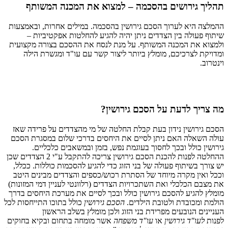
תהליך גירושים בהסכמה – למצוא את המכנה המשותף
ההמלצה היא לערוך הסכם גירושין בהסכמה. במילים אחרות, ובאמצעות
שיתוף פעולה בין הצדדים ניתן יהיה להגיע להחלטות אפקטיביות –
ולמצוא את המכנה המשותף. על מנת לנסח את ההסכם בצורה מקצועית
ומדויקת לצרכיכם, מומלץ ביותר ליצור קשר עם עו"ד ומגשרת הילה
וינטרוב.
מה צריך לדעת על הסכם גירושין?
הסכם גירושין נידון בעת קבלת החלטה של מי מהצדדים על פרידה שאז
עולה השאלה האם ניתן לסיים את היחסים בדרכי שלום במסגרת הסכם
גירושין כולל ובכך לחסוך בעוגמת נפש, בזמן ובמשאבים כלכליים.
ההחלטה לפנות להכנת הסכם גירושין צריכה להתקבל ע"י 2 הצדדים שכן
יש צורך בשיתוף פעולה של בני הזוג כדי להגיע להסכמות כוללות. ככלל,
וככל ואין מקרה מיוחד של הסתרת רכוש/כספים והצדדים מבינים היטב
את מצבם הכלכלי ואת השתכרויות הצדדים (רלוונטי לעניין דמי המזונות)
מומלץ להגיע להסכם גירושין כולל ובכך לסיים את מערכת היחסים בדרך
הולמת ומכובדת ולטובת הילדים.
הסכם גירושין
כולל בתוכו התייחסות לכל
העניינים הנובעים מפרידת בני הזוג ולכן מומלץ בשלב הראשון
לפנות
לעו"ד גירושין
או
עו"ד משפחה
אשר מומחה בתחום ובקיא בחוקים