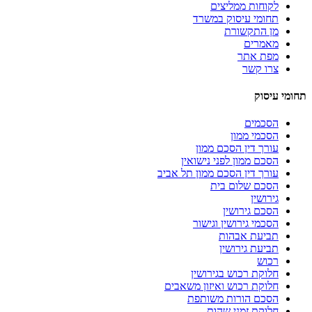
לקוחות ממליצים
תחומי עיסוק במשרד
מן התקשורת
מאמרים
מפת אתר
צרו קשר
תחומי עיסוק
הסכמים
הסכמי ממון
עורך דין הסכם ממון
הסכם ממון לפני נישואין
עורך דין הסכם ממון תל אביב
הסכם שלום בית
גירושין
הסכם גירושין
הסכמי גירושין וגישור
תביעת אבהות
תביעת גירושין
רכוש
חלוקת רכוש בגירושין
חלוקת רכוש ואיזון משאבים
הסכם הורות משותפת
חלוקת זמני שהות