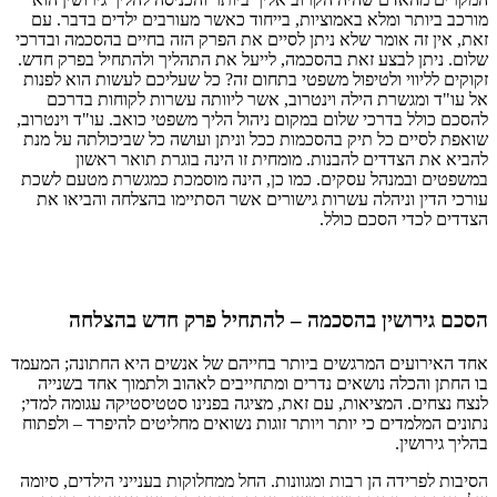
מורכב ביותר ומלא באמוציות, בייחוד כאשר מעורבים ילדים בדבר. עם
זאת, אין זה אומר שלא ניתן לסיים את הפרק הזה בחיים בהסכמה ובדרכי
שלום. ניתן לבצע זאת בהסכמה, לייעל את התהליך ולהתחיל בפרק חדש.
זקוקים לליווי ולטיפול משפטי בתחום זה? כל שעליכם לעשות הוא לפנות
אל עו"ד ומגשרת הילה וינטרוב, אשר ליוותה עשרות לקוחות בדרכם
להסכם כולל בדרכי שלום במקום ניהול הליך משפטי כואב. עו"ד וינטרוב,
שואפת לסיים כל תיק בהסכמות ככל וניתן ועושה כל שביכולתה על מנת
להביא את הצדדים להבנות. מומחית זו הינה בוגרת תואר ראשון
במשפטים ובמנהל עסקים. כמו כן, הינה מוסמכת כמגשרת מטעם לשכת
עורכי הדין וניהלה עשרות גישורים אשר הסתיימו בהצלחה והביאו את
הצדדים לכדי הסכם כולל.
הסכם גירושין בהסכמה – להתחיל פרק חדש בהצלחה
אחד האירועים המרגשים ביותר בחייהם של אנשים היא החתונה; המעמד
בו החתן והכלה נושאים נדרים ומתחייבים לאהוב ולתמוך אחד בשנייה
לנצח נצחים. המציאות, עם זאת, מציגה בפנינו סטטיסטיקה עגומה למדי;
נתונים המלמדים כי יותר ויותר זוגות נשואים מחליטים להיפרד – ולפתוח
בהליך גירושין.
הסיבות לפרידה הן רבות ומגוונות. החל ממחלוקות בענייני הילדים, סיומה