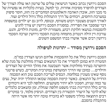
הסכם גירושין נכתב כאשר הנישואין עולים על שרטון ו/או עולה הצורך של
הצדדים להיפרד מסיבות אחרות. כך למשל, בעיות כלכליות או נפשיות של
מי מבני הזוג, אובדן האהבה והאלמנטים המחברים בין הזוג, חוסר סיפוק
במערכת היחסים, ויכוחים על דרך התנהלות כולל גידול הילדים ועוד.
לאורך השנים מצטבר רכוש משותף, ובנוסף, לרוב גם יש ילדים במשפחה
דבר שמסבך את הפרידה. במסגרת הסכם גירושין יש צורך להגיע
להסכמות בנושאי חלוקת רכוש, משמורת ילדים, מזונות הילדים, והגט.
עורכת דין
הילה וינטרוב
מתמחה בהכנת הסכמי גירושין וערכה הסכמי
גירושין רבים אשר אושרו בבתי המשפט השונים.
הסכם גירושין מסודר – יתרונות לטיפולה
הסכם גירושין כולל את כל ההסכמות אליהם הגיעו הצדדין במו"מ.
המטרה היא כמובן להסדיר את כל הנושאים בצורה מוחלטת על מנת שלא
תיווצרנה בעתיד מחלוקות אשר תשבשנה את מהלך החיים של הצדדים
והילדים… כמובן שזו הדרך המועדפת במקרבית המקרים, כשיש פרטנר
נוסף שאינו מעוניין במלחמה. הבסיס לעריכת הסכם טוב הוא הסכמה
הדדית על התנאים. כאשר קיימת הסכמה שכזאו התהליך יהיה יעיל, נעים
עד כמה שניתן, חסכוני ולא יותיר משקעים. החלופה לכך היא וויכוחים
מרים כולל התדיינות בבתי משפט חלופה שגוזלת, זמן ומשאבים כלכליים
שלא לדבר על היעדר תקשורת בין הצדדים. הניסיון מלמד, כי במקרים
רבים התוצאה בהליך משפטי לא בהכרח טובה יותר מזו אשר היתה
מתקבלת בהסכם.