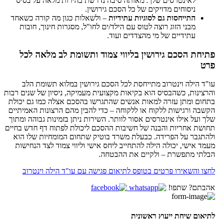
לאינטרסים שלך. מאותה סיבה נדרשת בהירות מלאה על בסיס
ניסוחים מדויקים של כל הסכם גירושין.
התייחסות גם לסוגיות עתידיות
– ולשאלות כגון מה קורה כשאחד
מבני הזוג רוצה לטוס עם הילד/ים לחו"ל, מסגרות חינוך, חובות
עתידיים של מי מהצדדים ועוד.
פתיחת הסכם גירושין בליווי צמוד ותשומת לב מלאה לכל
פרט
עו"ד הילה וינטרוב מתייחסת לכל הסכם גירושין במלוא תשומת הלב
והרצינות, כשהבסיס הוא בקיאות מקצועית מעמיקה, ניסיון של שנים רבות
בתחום ומתן עזרה למאות אנשים שהתגרשו בהסכם אצלה כמו גם יכולת
הקשבה ורגישות ללקוח או ללקוחה – כדי להבין מהם הרצונות האמיתיים
שלך ועל אילו אינטרסים אסור לוותר. השירות ניתן בזמינות גבוהה ומתוך
תחושת אחריות והבנה של חשיבות ההסכם ליכולת לפתוח דף חדש בחיים
ולהתגבר על הפרידה. כבעלת משרד בוטיק שתחום המומחיות שלו הוא
מעמד אישי, יכולה הילה להתחייב ליחס אישי וליווי צמוד לצד הנחישות
הבלתי מתפשרת – ולקיים את ההבטחה.
לחצו והשאירו פרטים בטופס לתיאום פגישה עם עו"ד הילה וינטרוב
אהבתם? שתפו!
לתיאום שיחת ייעוץ ראשונית