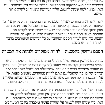
של האהבה, ריחוק נפשי ורגשי, בגידה בבן או בת הזוג או שמא מדובר
בנסיבות אחרות – המסקנה המתבקשת והבלתי נמנעת היא להיפרד.. עם
זאת, ובניגוד למה שנהוג לחשוב, הליך הגירושין איננו חייב להיות ארוך
ומייגע.
יותר ויותר זוגות בוחרים לערוך הסכם גירושין בהסכמה. החל מדיון על דמי
המזונות, קביעת המשמורן, קביעת זמני השהות אצל כל אחד מהצדדים,
אופן חינוך הילדים ועד חלוקת הרכוש – כדי שניתן יהיה לקבוע את
ההסכם באופן המקיף וההוגן ביותר, דרושה סבלנות, הקשבה, פשרה
והבנה. כך, ניתן לערוך הסכם המקובל על כל הגורמים המעורבים בדבר –
ולפתוח דף חדש בהצלחה.
הסכם גירושין בהסכמה – להיות ממוקדים ולזהות את המטרה
כל הסכם גירושין כמעט כולל בתוכו 3 עניינים מרכזיים – חלוקת הרכוש
וענייני המשמורת, וקביעת דמי מזונות (במקרים בהם יש ילדים). אכן, הליך
זה מעורר אמוציות רבות אך אין זה אומר שלא ניתן לנהל אותו בהסכמה
ובדרכי שלום. כדי שתוכלו גם אתם להיות ממוקדים, מוזמנים לפנות אל
עו"ד ומגשרת הילה וינטרוב, אשר ערכה עשרות הסכמים והביאה עשרות
לקוחות מרוצים לסיום ההליך בצורה הטובה, המהירה, והיעילה ביותר.
מטרתו של תהליך גירושים בהסכמה הינו להסדיר את המחלוקות השונות
בין בני הזוג הפרודים ולנסח הסכם הוגן. אין ספק, ההחלטה לפרק את
המשפחה היא איננה פשוטה, במיוחד כאשר ישנם ילדים משותפים. עם
זאת, כדי שניתן יהיה לשמור על אווירה נעימה ומכבדת בין כל המעורבים