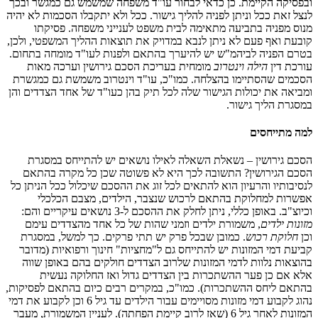
ובפסיקה הקיימת. כן כדאי לבחור עו"ד משפחה שמשמש גם כמגשר ובכך
לנצל זאת ככל וניתן לפניה להליך גישור. ככל ולא יתקבלו הסכמות לא יהיה
מנוס מפניה בתביעה מתאימה לבית משפט לענייני משפחה. פסיקתו
קובעת ואף פעם לא ניתן לנבא במדויק את תוצאות ההליך המשפטי, ולכן,
בטרם הפניה לביהמ"ש יש להיערך בהתאם ולפנות לעו"ד מומחה בתחום.
עורכת דין
הילה וינטרוב
מומחית בעריכת הסכם גירושין וערכה מאות
הסכמים שהסתיימו בהצלחה. כמו"כ, עו"ד וינטרוב משמשת גם כמגשרת
ומביאה את יכולות הגישור שלה לכל תיק בהן כעו"ד של אחד הצדדים והן
במסגרת הליך גישור.
למה מתייחסים
הסכם גירושין – נשאלת השאלה לאילו נושאים יש להתייחס במסגרת
הסכם הגירושין? התשובה לכך היא לא פשוטה שכן כל מקרה בהתאם
לנסיבותיו והרעיון הוא להתאים לכל זוג את ההסכם שיכלול ככל הניתן כל
אפשרות למחלוקת בהתאם לרכוש שנצבר, הילדים, מצבם הכלכלי
וכיוצ"ב. באופן כללי, ניתן לחלק את ההסכם ל-3 נושאים עיקריים והם:
מזונות ילדים
, משמורת ילדים וזמני שהות של כל אחד מהצדדים עימם
וכן
חלוקת רכוש
. כמובן שבכל פרק יש תתי פרקים. כך למשל, במסגרת
קביעת דמי המזונות יש להתייחס גם ל"מחציות" חינוך ורפואיות (מדובר
בהוצאות נלוות לדמי המזונות שלרוב הצדדים חולקים בהם באופן שווה
אלא אם כן פער ההשתכרות בין הצדדים גדול ואז החלוקה נעשית
בהתאם ליחס ההשתכרות). כמו"כ, במקרים רבים כיום בהתאם לפסיקות,
נהוג לקבוע דמי מזונות מסויימים עבור הילדים עד גיל 6 וכן לקבוע את דמי
המזונות לאחר גיל 6 (שאז לרוב קיימת הפחתה). לעניין המשמורת, מעבר