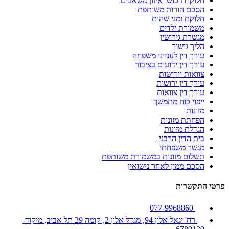
חלוקת רכוש ואיזון משאבים
הסכם הורות משותפת
חלוקת זמני שהות
משמורת ילדים
מגשרת גירושין
הליך גישור
עורך דין לענייני משפחה
עורך דין ידועים בציבור
צוואות וירושות
עורך דין ירושות
עורך דין צוואות
ייפוי כוח מתמשך
מזונות
הפחתת מזונות
הגדלת מזונות
בית הדין הרבני
מגשר משפחתי
תשלום מזונות במשמורת משותפת
הסכם ממון לאחר נישואין
פרטי התקשרות
077-9968860
רח' יגאל אלון 94, מגדל אלון 2, קומה 29 תל אביב, מיקוד-