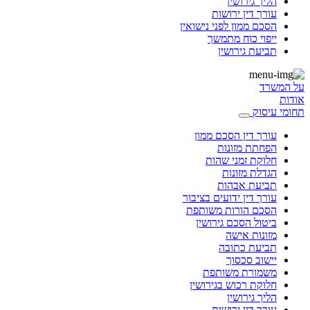
הליך גירושין
עורך דין ירושות
הסכם ממון לפני נישואין
ייפוי כוח מתמשך
תביעת גירושין
על המשרד
אודות
תחומי עיסוק
עורך דין הסכם ממון
הפחתת מזונות
חלוקת זמני שהות
הגדלת מזונות
תביעת אבהות
עורך דין ידועים בציבור
הסכם הורות משותפת
ביטול הסכם גירושין
מזונות אישה
תביעת כתובה
יישוב סכסוך
משמורת משותפת
חלוקת רכוש בגירושין
הליך גירושין
עורך דין ירושות