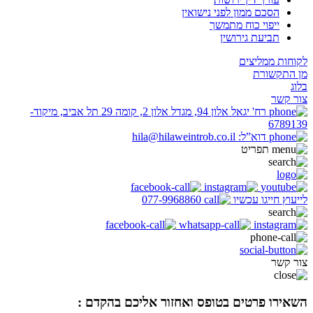
הסכם ממון לפני נישואין
ייפוי כוח מתמשך
תביעת גירושין
לקוחות ממליצים
מן התקשורת
בלוג
צור קשר
רח' יגאל אלון 94, מגדל אלון 2, קומה 29 תל אביב, מיקוד-
6789139
דוא”ל: hila@hilaweintrob.co.il
תפריט
לייעוץ חייגו עכשיו
077-9968860
צור קשר
השאירו פרטים בטופס ואחזור אליכם בהקדם :