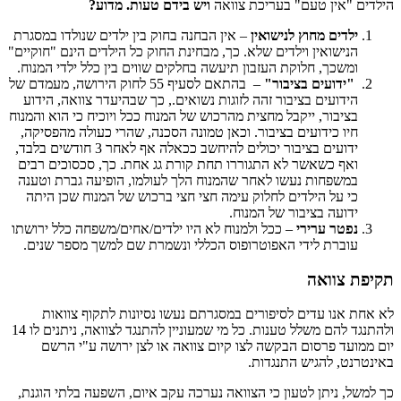
הילדים "אין טעם" בעריכת צוואה
ויש בידם טעות. מדוע?
ילדים מחוץ לנישואין
– אין הבחנה בחוק בין ילדים שנולדו במסגרת
הנישואין וילדים שלא. כך, מבחינת החוק כל הילדים הינם "חוקיים"
ומשכך, חלוקת העזבון תיעשה בחלקים שווים בין כלל ילדי המנוח.
"ידועים בציבור"
– בהתאם לסעיף 55 לחוק הירושה, מעמדם של
הידועים בציבור זהה לזוגות נשואים., כך שבהיעדר צוואה, הידוע
בציבור, ייקבל מחצית מהרכוש של המנוח ככל ויוכיח כי הוא והמנוח
חיו כידועים בציבור. וכאן טמונה הסכנה, שהרי כעולה מהפסיקה,
ידועים בציבור יכולים להיחשב ככאלה אף לאחר 3 חודשים בלבד,
ואף כשאשר לא התגוררו תחת קורת גג אחת. כך, סכסוכים רבים
במשפחות נעשו לאחר שהמנוח הלך לעולמו, הופיעה גברת וטענה
כי על הילדים לחלוק עימה חצי חצי ברכוש של המנוח שכן היתה
ידועה בציבור של המנוח.
נפטר ערירי
– ככל ולמנוח לא היו ילדים/אחים/משפחה כלל ירושתו
עוברת לידי האפוטרופוס הכללי ונשמרת שם למשך מספר שנים.
תקיפת צוואה
לא אחת אנו עדים לסיפורים במסגרתם נעשו נסיונות לתקוף צוואות
ולהתנגד להם משלל טענות. כל מי שמעוניין להתנגד לצוואה, ניתנים לו 14
יום ממועד פרסום הבקשה לצו קיום צוואה או לצן ירושה ע"י הרשם
באינטרנט, להגיש התנגדות.
כך למשל, ניתן לטעון כי הצוואה נערכה עקב איום, השפעה בלתי הוגנת,