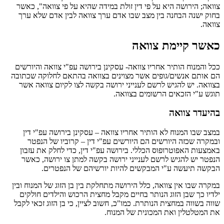
צוואה; הירושה היא על פי דין זולת במידה שהיא על פי צוואה", כאשר
בחוק ישנה הבחנה בין מצב שבו אדם ערך צוואה לבין אדם שלא ערך
צוואה.
כאשר קיימת צוואה
ככל והמנוח הותיר אחריו צוואה- עסקינן בירושה עפ"י צוואה והיורשים
הם אותם אנשים/גופים אשר מצוינים בצוואה בהתאם לחלוקה שכתובה
בצוואה. יש להגיש לרשם לענייני ירושה בקשה לצו לקיום צוואה אשר
תוגש ע"י הזכאים הרשומים בצוואה.
בהיעדר צוואה
במצב שבו המנוח לא הותיר אחריו צוואה – עסקינן בירושה עפ"י דין
ובמקרה שכזה היורשים הם היורשים עפ"י דין – קרוביו של הנפטר
באמצעות האפוטרופוס הכללי. בירושה עפ"י דין, כדי לחלק את עזבון
הנפטר יש להגיש לרשם לענייני ירושה בקשה למתן צו ירושה, כאשר
הבקשה תיעשה ע"י המבקשים להיות יורשיהם של הנפטרים.
במקרה שבו אין צוואה, כלל הירושה מתחלקת בין בן הזוג של המנוח ובין
ילדיו כך שבן הזוג הנותר בחיים מקבל מחצית הרכוש והילדים חולקים
שווה בשווה במחצית הנותרת. כמו"כ, חשוב לציין, כי בן הזוג זכאי לקבל
את המטלטלין ואת המכונית של המנוח.