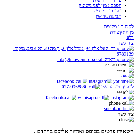
הסכם ממון לפני נישואין
ייפוי כוח מתמשך
תביעת גירושין
לקוחות ממליצים
מן התקשורת
בלוג
צור קשר
רח' יגאל אלון 94, מגדל אלון 2, קומה 29 תל אביב, מיקוד-
6789139
דוא”ל: hila@hilaweintrob.co.il
תפריט
לייעוץ חייגו עכשיו
077-9968860
צור קשר
השאירו פרטים בטופס ואחזור אליכם בהקדם :