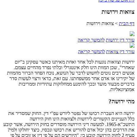
צוואות וירושות
דף הבית
>
צוואות וירושות
עורך דין ירושות
להמשך קריאה
עורך דין צוואות
להמשך קריאה
ירושות וצוואות נוגעות לכל אחד ואחת מאיתנו כאשר עסקינן ב"יום
שאחרי", שכן המוות הינו חלק אינטגרלי ובלתי נפרד מהחיים עצמם.
אנשים רבים נוטים לחשוש לדבר על הנושא, נוכח הפחד הברור מהמוות
של יקירינו או אדם אחר ממשפחתנו. עם זאת, כדאי ורצוי לעשות סדר
בדברים מבעוד מועד ובכך להימנע ממחלוקות עתידיות וממריבות
אמוציונאליות.
מהי ירושה?
ירושה היא העברת רכושו של נפטר ליורש עפ"י דין. החוק שמסדיר את
כלל העניינים הקשורים לירושות ולצוואות הינו חוק הירושה
התשכ"א-1965. למעשה דיני הירושה מוסדרים בחוק הירושה, אשר קובע
את הדרכים בהן יכול אדם להוריש את רכושו ונכסיו, כיצד יחולקו ולמי?
סעיף 2 לחוק הירושה קובע כי: "היורשים הם על פי דין או זוכים על פי