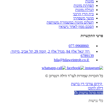
מזונות
הפחתת מזונות
הגדלת מזונות
בית הדין הרבני
מגשר משפחתי
תשלום מזונות במשמורת משותפת
הסכם ממון לאחר נישואין
פרטי התקשרות
077-9968860
רח' יגאל אלון 94, מגדל אלון 2, קומה 29 תל אביב, מיקוד-
6789139
hila@hilaweintrob.co.il
כל הזכויות שמורות לעו"ד הילה וינטרוב ©
קידום עורכי דין ברשת
דילוג לתוכן
פתח סרגל נגישות
כלי נגישות