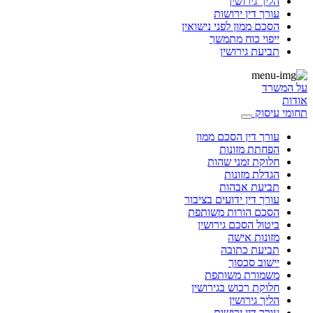
הליך גירושין
עורך דין ירושות
הסכם ממון לפני נישואין
ייפוי כוח מתמשך
תביעת גירושין
על המשרד
אודות
תחומי עיסוק
עורך דין הסכם ממון
הפחתת מזונות
חלוקת זמני שהות
הגדלת מזונות
תביעת אבהות
עורך דין ידועים בציבור
הסכם הורות משותפת
ביטול הסכם גירושין
מזונות אישה
תביעת כתובה
יישוב סכסוך
משמורת משותפת
חלוקת רכוש בגירושין
הליך גירושין
עורך דין ירושות