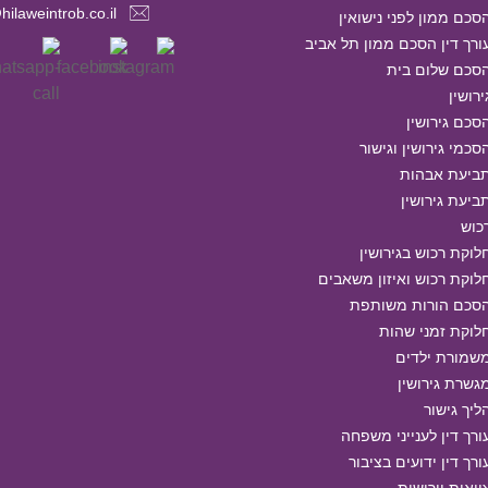
hilaweintrob.co.il
סכם ממון לפני נישואין
ורך דין הסכם ממון תל אביב
סכם שלום בית
ירושין
סכם גירושין
סכמי גירושין וגישור
ביעת אבהות
ביעת גירושין
כוש
לוקת רכוש בגירושין
לוקת רכוש ואיזון משאבים
סכם הורות משותפת
לוקת זמני שהות
שמורת ילדים
גשרת גירושין
ליך גישור
ורך דין לענייני משפחה
ורך דין ידועים בציבור
וואות וירושות