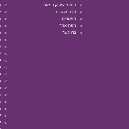
תחומי עיסוק במשרד
ה
מן התקשורת
ע
מאמרים
ה
מפת אתר
ג
צרו קשר
ה
ה
ת
ת
ר
ח
ח
ה
ח
מ
מ
ה
ע
ע
צ